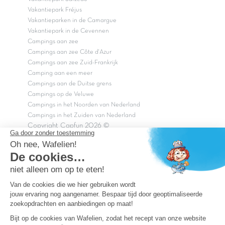
Vakantiepark Fréjus
Vakantieparken in de Camargue
Vakantiepark in de Cevennen
Campings aan zee
Campings aan zee Côte d'Azur
Campings aan zee Zuid-Frankrijk
Camping aan een meer
Campings aan de Duitse grens
Campings op de Veluwe
Campings in het Noorden van Nederland
Campings in het Zuiden van Nederland
Copyright Capfun 2026 ©
Bij Capfun solliciteren
Veelgestelde vragen
Dutchbox Vakantiepark
Superdeals
Capfun in de media
Carabouille.nl
Wettelijke bepalingen
Algemene reisvoorwaarden