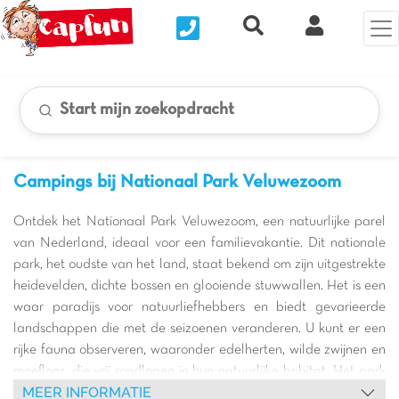
Nous contacter
Recherche rapide
Mijn Clix 
Start mijn zoekopdracht
Campings bij Nationaal Park Veluwezoom
Ontdek het Nationaal Park Veluwezoom, een natuurlijke parel
van Nederland, ideaal voor een familievakantie. Dit nationale
park, het oudste van het land, staat bekend om zijn uitgestrekte
heidevelden, dichte bossen en glooiende stuwwallen. Het is een
waar paradijs voor natuurliefhebbers en biedt gevarieerde
landschappen die met de seizoenen veranderen. U kunt er een
rijke fauna observeren, waaronder edelherten, wilde zwijnen en
moeflons, die vrij rondlopen in hun natuurlijke habitat. Het park
MEER INFORMATIE
is ook beroemd om zijn prachtige kleuren aan het einde van de