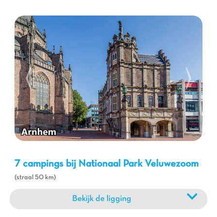
fietsen
vinden kilometers aan gemarkeerde paden door diverse
landschappen. Paardrijtochten zijn ook mogelijk voor een unieke
ervaring. Mis de beroemde Posbank niet, een panoramisch
uitzichtpunt dat spectaculaire vergezichten over de heide biedt.
Voor gezinnen zijn er natuurlijke speeltuinen en informatiecentra
over wilde dieren beschikbaar. Nabijgelegen steden bieden ook
musea, kastelen en lokale markten voor culturele ontdekkingen.
Of u nu op zoek bent naar rust, avontuur of cultuur, de regio
rond Eibergen en de Veluwezoom heeft het allemaal.
7 campings bij Nationaal Park Veluwezoom
(straal 50 km)
Bekijk de ligging