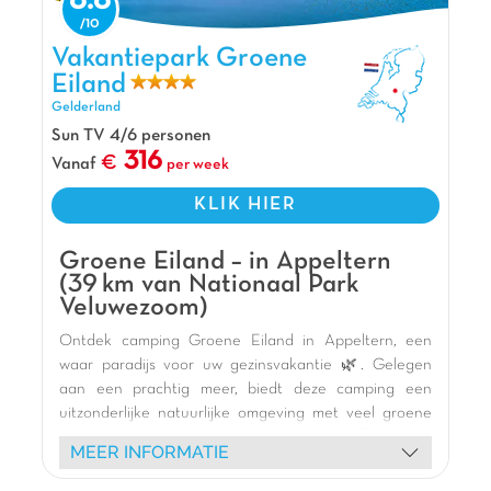
8.8
Vakantiepark de Scheepsbel bevindt zich
midden in de Veluwe. Je kunt hier fijn wandelen
Vakantiepark Groene Eiland, Vakantiepark Gelderland
Vakantiepark Groene
en genieten van de natuur. Het park wordt
Eiland
namelijk omringd door bossen, heide en een
Gelderland
zandverstuiving met dieren. Daarnaast heeft De
Sun TV 4/6 personen
Scheepsbel een mooie indoorspeeltuin. Ook
316
Vanaf
per week
heeft de Scheepsbel 2 nieuwe zwembaden van
in totaal 490 m2. Dat is twee keer zo groot als
KLIK HIER
voorheen!
Pluspunten
Groene Eiland – in Appeltern
(39 km van Nationaal Park
Gelegen op De Veluwe
Veluwezoom)
Gezellige indoorspeeltuin De Speelpiraat
Ontdek camping Groene Eiland in Appeltern, een
Op nog geen 14 km van Walibi Holland
waar paradijs voor uw gezinsvakantie 🌿. Gelegen
aan een prachtig meer, biedt deze camping een
uitzonderlijke natuurlijke omgeving met veel groene
staanplaatsen en prachtige zandstranden 🏖️. Geniet
MEER INFORMATIE
van een veelvoud aan watersportactiviteiten 🏊:
bananenboot, paddleboarden, waterspellen en