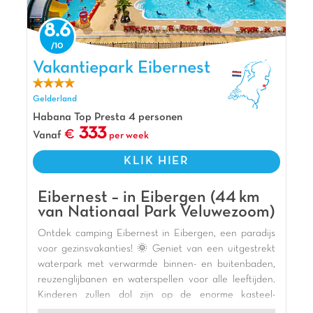
De mening van Jasmijn
8.6
Erkemederstrand is een geweldig park voor
kinderen. Het hoogtepunt is het prachtige, drie
Vakantiepark Eibernest, Vakantiepark Gelderland
Vakantiepark Eibernest
kilometer lange strand dat aan dit vakantiepark
ligt. Ook kun je hier urenlang spelen bij het super
Gelderland
kleurrijke waterspeeleiland. Met maar liefst 6
glijbanen waaronder de Spacebowl, zijn jullie hier
Habana Top Presta 4 personen
333
niet meer weg te slaan! Relax daarna in het
Vanaf
per week
zwembad en je dag bij Capfun Erkemederstrand
KLIK HIER
helemaal perfect!
Pluspunten
Eibernest – in Eibergen (44 km
3 km lang zandstrand
van Nationaal Park Veluwezoom)
Aan het langste strand van Flevoland
Ontdek camping Eibernest in Eibergen, een paradijs
Op 20 min van het Dolfinarium
voor gezinsvakanties! 🌞 Geniet van een uitgestrekt
waterpark met verwarmde binnen- en buitenbaden,
reuzenglijbanen en waterspellen voor alle leeftijden.
Kinderen zullen dol zijn op de enorme kasteel-
speeltuin 🎢, de pumptrack en de gevarieerde