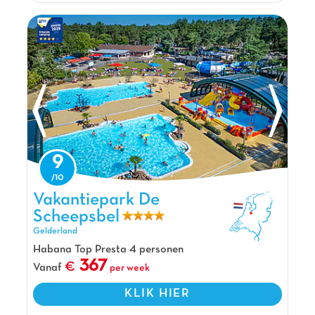
en natuurlijk de schuimparty's en animatieshows 🎉.
Verblijf in onze comfortabele, moderne stacaravans
🏡 aan een rustig kanaal, omgeven door een groene
natuurlijke omgeving 🌿. Verken de omgeving per
fiets dankzij onze fietsverhuur of geniet van de tennis-
en jeu-de-boulesbanen. Ontdek Paleis Het Loo in
Apeldoorn, het Veluws Zandsculpturenfestijn en het
Dolfinarium in de buurt. Op Zeumersehof is elke dag
een nieuw avontuur! Klantbeoordeling: 8.6/10.
De mening van Jasmijn
9
De ligging van Zeumersehof is ideaal: je bent
zo op de prachtige Veluwe. Er is een heel mooi
Vakantiepark De Scheepsbel, Vakantiepark Gelderland
Vakantiepark De
waterpark met meerdere zwembaden waarvan
Scheepsbel
twee overdekt en een super leuke
Gelderland
waterspeeltuin voor de kleintjes. De kinderen
Habana Top Presta 4 personen
zullen zich ook uren vermaken in het Carabouille
367
Vanaf
per week
speelkasteel en op de vele springkussens!
Pluspunten
KLIK HIER