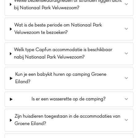
Welke bezienswaardigheden of stranden liggen dicht
Een onvergetelijke vakantie wacht op u in Heino!
bij Nationaal Park Veluwezoom?
De mening van Jasmijn
Bij Capfun Heino kun je je uren vermaken bij
Wat is de beste periode om Nationaal Park
de recreatieplas met zandstrand of op het
Veluwezoom te bezoeken?
springkussen! Is het weer wat minder? Dan zijn
de overdekte speeltuin en het binnenzwembad
met peuterbad ideaal! In de omgeving vind je het
Welk type Capfun accommodatie is beschikbaar
prachtige natuurgebied de Sallandse Heuvelrug
nabij Nationaal Park Veluwezoom?
én binnen 20 minuten ben je in het historisch
centrum van Zwolle
Kun je een babykit huren op camping Groene
Pluspunten
Eiland?
Overkapte speeltuin
Recreatieplas met zandstrand
Is er een wasserette op de camping?
Overdekt zwem- en peuterbad inbegrepen
Zijn huisdieren toegestaan in de accommodaties van
Groene Eiland?