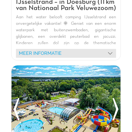
IJsselstrand – in Doesburg (11 km
van Nationaal Park Veluwezoom)
Aan het water belooft camping IJsselstrand een
onvergetelijke vakantie! 🌞 Geniet van een enorm
waterpark met buitenzwembaden, gigantische
glijbanen, een overdekt peuterbad en jacuzzi.
Kinderen zullen dol zijn op de thematische
speeltuinen (kasteel, ooievaar, Vikingschip) en de
MEER INFORMATIE
binnenspeeltuin voor plezier bij elk weer. 🎢
Ontspan op het zandstrand 🏖️ of verken de
omgeving per fiets 🚴. Diverse animaties (schuimparty,
kleurenpoedergevecht) en shows betoveren het hele
gezin. Geniet van een maaltijd in het restaurant of
een drankje aan de bar met uitzicht op de
jachthaven. 🍹 Ontdek de charmante steden
Doesburg, Zutphen en Arnhem in de buurt. 🌿
Camping IJsselstrand, de perfecte ontsnapping voor
memorabele herinneringen! 🏕️
De mening van Jasmijn