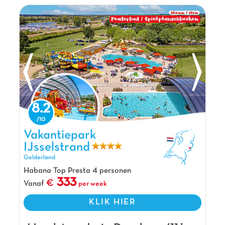
8.2
Vakantiepark IJsselstrand, Vakantiepark Gelderland
Vakantiepark
IJsselstrand
Gelderland
Habana Top Presta 4 personen
333
Vanaf
per week
KLIK HIER