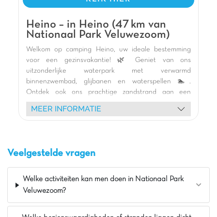
Slechts 10min van Duitsland
Carabouille speeltuin
Heino – in Heino (47 km van
Nationaal Park Veluwezoom)
Welkom op camping Heino, uw ideale bestemming
voor een gezinsvakantie! 🌿 Geniet van ons
uitzonderlijke waterpark met verwarmd
binnenzwembad, glijbanen en waterspellen 🏊.
Ontdek ook ons prachtige zandstrand aan een
natuurlijke zwemvijver, perfect om af te koelen en
MEER INFORMATIE
plezier te hebben 🏖️. Kinderen zullen dol zijn op onze
vele thematische speeltuinen, waaronder een
piratenschip, gigantische springkussens en
trampolines 🎢. Onze comfortabele stacaravans en
Veelgestelde vragen
lodgetenten met terras wachten op u voor een
ontspannen nachtrust 🏡. Het animatieteam biedt
diverse activiteiten: mascotte shows, creatieve
Welke activiteiten kan men doen in Nationaal Park
workshops, color runs en schuimparty's 🥳. Huur een
Veluwezoom?
fiets om de omgeving van Heino te verkennen 🚲 of
geniet van de jeu-de-boulesbaan en het volleybalveld.