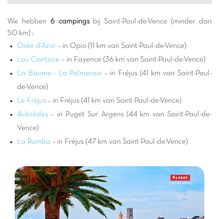
culturele ontdekkingen te combineren met het plezier van een
gezellige familiecamping.
We hebben
6 campings
bij Saint-Paul-de-Vence (minder dan
Kiezen voor een Capfun camping nabij Saint-Paul-de-Vence
50 km) :
betekent verzekerd zijn van een geslaagde vakantie voor het
Orée d'Azur
– in Opio (11 km van Saint-Paul-de-Vence)
hele gezin. Onze campings zijn ontworpen om maximaal
Lou Cantaire
– in Fayence (36 km van Saint-Paul-de-Vence)
entertainment en comfort te bieden, met spectaculaire
La Baume - La Palmeraie
– in Fréjus (41 km van Saint-Paul-
waterparken
, glijbanen voor alle leeftijden en verwarmde
de-Vence)
zwembaden. De kinderen zullen dol zijn op onze kinderclubs en
Le Fréjus
– in Fréjus (41 km van Saint-Paul-de-Vence)
diverse animatie, terwijl de ouders kunnen ontspannen aan de
rand van het zwembad of genieten van de vele aangeboden
Aubrèdes
– in Puget Sur Argens (44 km van Saint-Paul-de-
activiteiten. Onze accommodaties, van comfortabele
Vence)
stacaravans tot ruime staanplaatsen, zijn perfect om uw familie
La Rumba
– in Fréjus (47 km van Saint-Paul-de-Vence)
te huisvesten en u een ware oase van rust te bieden na een dag
vol ontdekkingen.
De regio rond Saint-Paul-de-Vence barst van de activiteiten en
bezienswaardigheden. Naast het onmisbare bezoek aan de
stad zelf, kunt u de naburige hooggelegen dorpen zoals
Gourdon of Tourrettes-sur-Loup verkennen, of u wagen aan de