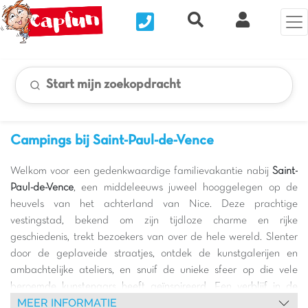
Nous contacter
Recherche rapide
Mijn Clix 
Start mijn zoekopdracht
Campings bij Saint-Paul-de-Vence
Welkom voor een gedenkwaardige familievakantie nabij
Saint-
Paul-de-Vence
, een middeleeuws juweel hooggelegen op de
heuvels van het achterland van Nice. Deze prachtige
vestingstad, bekend om zijn tijdloze charme en rijke
geschiedenis, trekt bezoekers van over de hele wereld. Slenter
door de geplaveide straatjes, ontdek de kunstgalerijen en
ambachtelijke ateliers, en snuif de unieke sfeer op die vele
beroemde kunstenaars heeft geïnspireerd. Een verblijf in de
MEER INFORMATIE
buurt van Saint-Paul-de-Vence biedt u de gelegenheid om