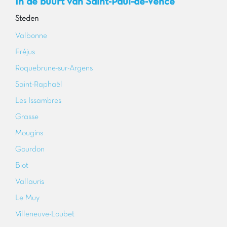
In de buurt van Saint-Paul-de-Vence
Steden
Valbonne
Fréjus
Roquebrune-sur-Argens
Saint-Raphaël
Les Issambres
Grasse
Mougins
Gourdon
Biot
Vallauris
Le Muy
Villeneuve-Loubet