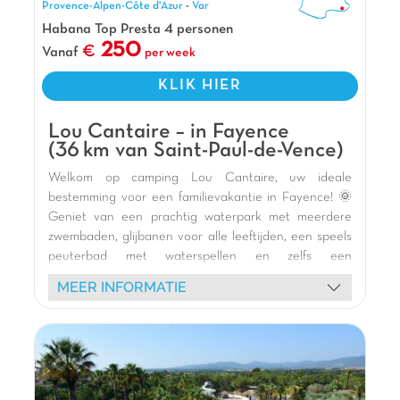
Provence-Alpen-Côte d'Azur
-
Var
Pluspunten
Habana Top Presta 4 personen
250
18 km van de stranden van Cannes en Antibes
Vanaf
per week
10 km van Grasse (Wereldhoofdstad van de
KLIK HIER
Parfum)
Tussen zee en berg
Lou Cantaire – in Fayence
(36 km van Saint-Paul-de-Vence)
Welkom op camping Lou Cantaire, uw ideale
bestemming voor een familievakantie in Fayence! 🌞
Geniet van een prachtig waterpark met meerdere
zwembaden, glijbanen voor alle leeftijden, een speels
peuterbad met waterspellen en zelfs een
ontspannend bubbelbad. 🏊 Kinderen zullen dol zijn
MEER INFORMATIE
op onze moderne en veilige speeltuinen, inclusief een
houten structuur en schommels. 🎢 Verblijf in onze
comfortabele stacaravans met overdekt terras,
perfect voor buitenmaaltijden. 🏕️ Geniet van
heerlijke gerechten op het schaduwrijke terras van
ons restaurant. 🍽️ Activiteiten zoals boogschieten en