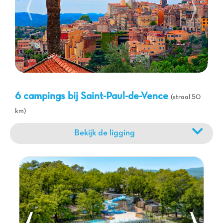
kust om te genieten van de stranden van Cagnes-sur-Mer of
Nice. Natuurliefhebbers zullen de wandelingen in het
Provençaalse achterland waarderen, terwijl kunstliefhebbers de
Fondation Maeght kunnen bezoeken, een wereldberoemd
museum voor moderne kunst op een steenworp afstand van
Saint-Paul-de-Vence. Met Capfun wordt uw vakantie nabij
de
Côte d'Azur
een onuitputtelijke bron van ontdekkingen en
familieplezier.
6 campings bij Saint-Paul-de-Vence
(straal 50
km)
Bekijk de ligging