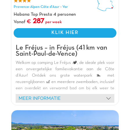
Provence-Alpen-Côte d'Azur
-
Var
Habana Top Presta 4 personen
287
Vanaf
per week
KLIK HIER
Le Fréjus – in Fréjus (41 km van
Saint-Paul-de-Vence)
Welkom op camping Le Fréjus 🏕️, de ideale plek voor
een onvergetelijke familievakantie aan de Côte
d'Azur! Ontdek ons grote waterpark 🏊 met
reuzenglijbanen 🎢 en meerdere zwembaden, inclusief
een overdekt en verwarmd bad om bij elk weer te
zwemmen. Kinderen zullen dol zijn op de ongelooflijke
MEER INFORMATIE
themaspeeltuin en de pumptrack 🚲, terwijl oudere
kinderen genieten van het multisportterrein. Verblijf in
onze comfortabele stacaravans met schaduwrijk
terras. Geniet van vrolijke animatie 🎉, schuimparty's
en ontmoetingen met onze mascottes. Verken de