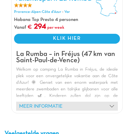
d'Azur
welkom voor een sublieme vakantie!
Pluspunten
Provence-Alpen-Côte d'Azur
-
Var
Habana Top Presta 4 personen
Op 7 km van de zandstranden en Fréjus
294
Vanaf
per week
Op slechts 9km van Saint Raphaël
Op slechts 10min van Roquebrune-sur-Argens
KLIK HIER
La Rumba – in Fréjus (47 km van
Saint-Paul-de-Vence)
Welkom op camping La Rumba in Fréjus, de ideale
plek voor een onvergetelijke vakantie aan de Côte
d'Azur! 🌞 Geniet van een enorm waterpark met
meerdere zwembaden en talrijke glijbanen voor alle
leeftijden 🎢. Kinderen zullen dol zijn op de
thematische speeltuinen, hangparcoursen en skelters,
MEER INFORMATIE
terwijl het hele gezin geniet van feestelijke animaties,
schuimparty's en shows met mascottes 🎭.
Verblijf in comfortabele stacaravans met terras 🏕️,
perfect om te ontspannen na een dag vol activiteiten.
Veelgestelde vragen