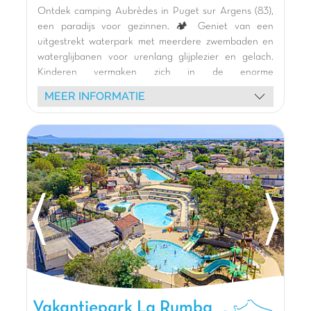
Ontdek camping Aubrèdes in Puget sur Argens (83),
een paradijs voor gezinnen. 🏕️ Geniet van een
uitgestrekt waterpark met meerdere zwembaden en
waterglijbanen voor urenlang glijplezier en gelach.
Kinderen vermaken zich in de enorme
themaspeeltuin, op de springkastelen, de skelterbaan
MEER INFORMATIE
of de minigolf. 🎢 Een dynamisch animatieteam biedt
shows, sportactiviteiten op het multisportterrein en
schuimparty's. 🤸‍♂️ Verblijf in comfortabele stacaravans
met terras. 🏡 Verken de omgeving: de charmante
haven van Fréjus, het prachtige strand van Saint-
Aygulf, Saint-Raphaël, het Esterelmassief en Port
Grimaud. 🌿 Een onvergetelijke vakantie wacht op u
aan de Côte d'Azur! 🌞
De mening van Jasmijn
Sfeervol vakantiepark midden tussen de
dennenbomen. Slechts 15 minuten van de zee,
Fréjus en vele activiteiten (Luna Parc, Aqualand,
etc)! Laetitia en Nicolas heten u van harte
Vakantiepark La Rumba, Vakantiepark Provence-Alpen-Côte
Vakantiepark La Rumba