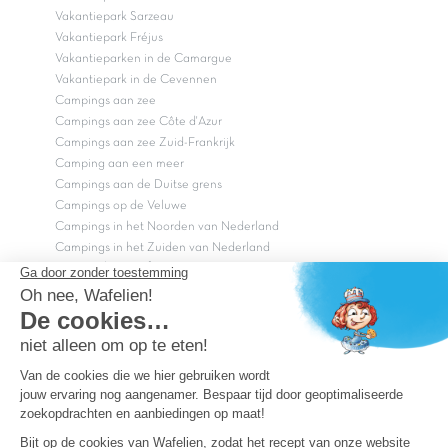
Vakantiepark Sarzeau
Vakantiepark Fréjus
Vakantieparken in de Camargue
Vakantiepark in de Cevennen
Campings aan zee
Campings aan zee Côte d'Azur
Campings aan zee Zuid-Frankrijk
Camping aan een meer
Campings aan de Duitse grens
Campings op de Veluwe
Campings in het Noorden van Nederland
Campings in het Zuiden van Nederland
Copyright Capfun 2026 ©
Bij Capfun solliciteren
Veelgestelde vragen
Dutchbox Vakantiepark
Superdeals
Capfun in de media
Carabouille.nl
Wettelijke bepalingen