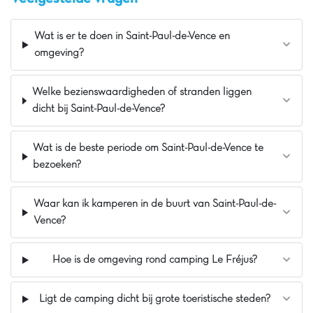
De camping biedt ook een gezellige bar voor uw
ontspanningsmomenten 🍹 en multisportterreinen.
Ontdek de omgeving: het strand van Saint-Aygulf, de
Wat is er te doen in Saint-Paul-de-Vence en
haven van Fréjus, Saint-Raphaël, Agay (22 km), het
omgeving?
Massif de l'Estérel (25 km), Port Grimaud (33 km) en
Saint-Tropez (32 km). La Rumba staat garant voor
Welke bezienswaardigheden of stranden liggen
memorabele familiemomenten! 👨‍👩‍👧‍👦
dicht bij Saint-Paul-de-Vence?
De mening van Jasmijn
Dit vakantiepark,
op terrassen gebouwd
, ligt
Wat is de beste periode om Saint-Paul-de-Vence te
bij de ingang van
Saint-Aygulf
. De
brede
bezoeken?
zandstranden
wachten op u. De
stacaravans
zijn
recent
en
zeer goed uitgerust
. Het vakantiepark
is geschikt voor
gezinnen
,
tieners
en
kinderen
.
Waar kan ik kamperen in de buurt van Saint-Paul-de-
Minder geschikt voor kleine kinderen of mensen
Vence?
met beperkte mobiliteit, omdat het op een
steile
helling
ligt.
Hoe is de omgeving rond camping Le Fréjus?
Pluspunten
Op slechts 2 km van het strand
Ligt de camping dicht bij grote toeristische steden?