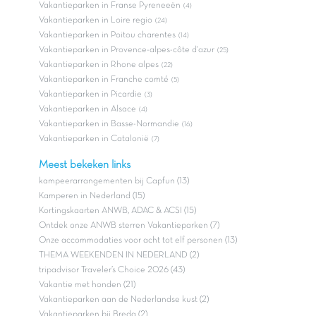
Vakantieparken in Franse Pyreneeën
(4)
Vakantieparken in Loire regio
(24)
Vakantieparken in Poitou charentes
(14)
Vakantieparken in Provence-alpes-côte d'azur
(25)
Vakantieparken in Rhone alpes
(22)
Vakantieparken in Franche comté
(5)
Vakantieparken in Picardie
(3)
Vakantieparken in Alsace
(4)
Vakantieparken in Basse-Normandie
(16)
Vakantieparken in Catalonië
(7)
Meest bekeken links
kampeerarrangementen bij Capfun (13)
Kamperen in Nederland (15)
Kortingskaarten ANWB, ADAC & ACSI (15)
Ontdek onze ANWB sterren Vakantieparken (7)
Onze accommodaties voor acht tot elf personen (13)
THEMA WEEKENDEN IN NEDERLAND (2)
tripadvisor Traveler’s Choice 2026 (43)
Vakantie met honden (21)
Vakantieparken aan de Nederlandse kust (2)
Vakantieparken bij Breda (2)