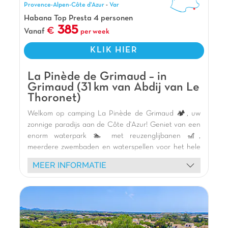
Provence-Alpen-Côte d'Azur
-
Var
Habana Top Presta 4 personen
385
Vanaf
per week
KLIK HIER
La Pinède de Grimaud – in
Grimaud (31 km van Abdij van Le
Thoronet)
Welkom op camping La Pinède de Grimaud 🏕️, uw
zonnige paradijs aan de Côte d'Azur! Geniet van een
enorm waterpark 🏊 met reuzenglijbanen 🎢,
meerdere zwembaden en waterspellen voor het hele
gezin. Onze comfortabele stacaravans 🏡 met
MEER INFORMATIE
overdekt terras wachten op u. Kinderen zullen dol zijn
op de speeltuinen, het springkasteel en de vrolijke
animatie met onze mascottes. Van schuimparty's tot
aquagym, de sfeer is gegarandeerd! Blijf fit met het
multisportterrein en de buitenfitness. Verken de
omgeving: het charmante Port Grimaud, het