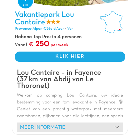
ontdekken. Slechts
7 km van de stranden van
Fréjus
, afwisselend tussen
ontspanning
en
Vakantiepark Lou Cantaire, Vakantiepark Provence-Alpen-Côte
Vakantiepark Lou
zwemmen
. De
zondagsmarkt
is een echt plezier,
d'Azur
Cantaire
vol
kleuren
en
lokale smaken
. En vooral, mis
Cap
Provence-Alpen-Côte d'Azur
-
Var
Dramont
niet: een
ansichtkaartdecor
met zijn
baaien
en
turquoise wateren
een droom!
Habana Top Presta 4 personen
250
Vanaf
per week
Pluspunten
KLIK HIER
Op 7 km van de stranden
Op 3.5 km van het stadscentrum van Frejus
Lou Cantaire – in Fayence
Wandeling van Cap Dramont op 15 km
(37 km van Abdij van Le
Thoronet)
Welkom op camping Lou Cantaire, uw ideale
bestemming voor een familievakantie in Fayence! 🌞
Geniet van een prachtig waterpark met meerdere
zwembaden, glijbanen voor alle leeftijden, een speels
peuterbad met waterspellen en zelfs een
MEER INFORMATIE
ontspannend bubbelbad. 🏊 Kinderen zullen dol zijn
op onze moderne en veilige speeltuinen, inclusief een