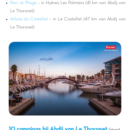
pittoreske landschappen van de Var. Natuurliefhebbers zullen
Parc et Plage
– in Hyères Les Palmiers (41 km van Abdij van
blij zijn met de ontdekkingspaden en adembenemende
Le Thoronet)
panorama's. En natuurlijk opent de nabijheid van de
Arbois du Castellet
– in Le Castellet (47 km van Abdij van
Middellandse Zee
de deuren naar prachtige stranden en
Le Thoronet)
baaien voor zonnige dagen. Onze campings zijn het ideale
startpunt voor al deze avonturen, zodat u kostbare
familieherinneringen kunt creëren.
10 campings bij Abdij van Le Thoronet
(straal