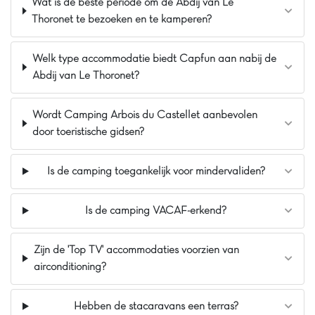
Wat is de beste periode om de Abdij van Le
De mening van Jasmijn
Thoronet te bezoeken en te kamperen?
Familievakantiepark in het hart van een mooi
dennenbos en tegenover het circuit van
Welk type accommodatie biedt Capfun aan nabij de
Castellet. Op dit park zal niemand zich vervelen.
Abdij van Le Thoronet?
Gave animatie, spannende glijbanen, een groot
Carabouille-speelkasteel... Er is voor elk wat wils!
Wordt Camping Arbois du Castellet aanbevolen
door toeristische gidsen?
Pluspunten
15 km van de stranden van Saint Cyr
Is de camping toegankelijk voor mindervaliden?
Verwarmde zwembaden
Rode Fundose
Is de camping VACAF-erkend?
Zijn de 'Top TV' accommodaties voorzien van
airconditioning?
Hebben de stacaravans een terras?