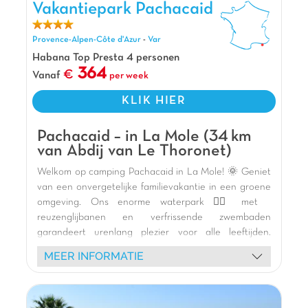
Vakantiepark Pachacaid, Vakantiepark Provence-Alpen-Côte
Vakantiepark Pachacaid
welkom voor een sublieme vakantie!
d'Azur
Pluspunten
Provence-Alpen-Côte d'Azur
-
Var
Op 7 km van de zandstranden en Fréjus
Habana Top Presta 4 personen
364
Op slechts 9km van Saint Raphaël
Vanaf
per week
Op slechts 10min van Roquebrune-sur-Argens
KLIK HIER
Pachacaid – in La Mole (34 km
van Abdij van Le Thoronet)
Welkom op camping Pachacaid in La Mole! 🌞 Geniet
van een onvergetelijke familievakantie in een groene
omgeving. Ons enorme waterpark 🏊‍♀️ met
reuzenglijbanen en verfrissende zwembaden
garandeert urenlang plezier voor alle leeftijden.
Verblijf in onze comfortabele stacaravans met terras
MEER INFORMATIE
🏡. Kinderen zullen dol zijn op het Cross Park 🎢, de
opblaasbare speeltuinen en trampolines, terwijl
volwassenen kunnen ontspannen in de spa 🧖‍♀️ of zich