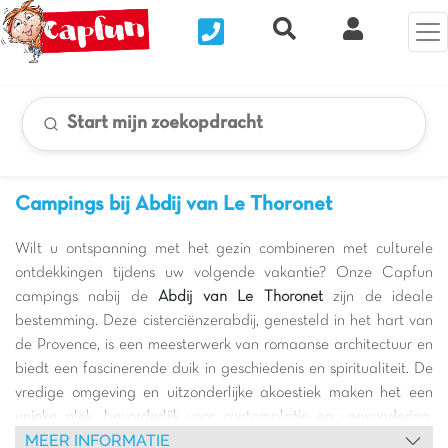
Nous contacter
Recherche rapide
Mijn Clix 
Start mijn zoekopdracht
Campings bij Abdij van Le Thoronet
Wilt u ontspanning met het gezin combineren met culturele
ontdekkingen tijdens uw volgende vakantie? Onze Capfun
campings nabij de
Abdij van Le Thoronet
zijn de ideale
bestemming. Deze cisterciënzerabdij, genesteld in het hart van
de Provence, is een meesterwerk van romaanse architectuur en
biedt een fascinerende duik in geschiedenis en spiritualiteit. De
vredige omgeving en uitzonderlijke akoestiek maken het een
unieke plek, bevorderlijk voor contemplatie en verwondering.
MEER INFORMATIE
Een bezoek aan de Abdij van Le Thoronet is een verrijkende