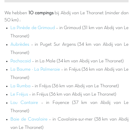
ervaring voor jong en oud, ver weg van de dagelijkse drukte,
waar iedereen de tijdloze schoonheid van de plek en de
We hebben
10 campings
bij Abdij van Le Thoronet (minder dan
vindingrijkheid van de bouwers kan waarderen.
50 km) :
Kiezen voor een Capfun camping in de buurt van deze
La Pinède de Grimaud
– in Grimaud (31 km van Abdij van Le
iconische site staat garant voor een geslaagde vakantie. Na
Thoronet)
een ochtend gewijd aan het verkennen van de abdij en haar
Aubrèdes
– in Puget Sur Argens (34 km van Abdij van Le
geheimen, kunt u terugkeren naar het comfort en de animatie
Thoronet)
van uw camping. Onze faciliteiten zijn ontworpen voor het
Pachacaid
– in La Mole (34 km van Abdij van Le Thoronet)
geluk van het hele gezin, met
waterparken
, kinderclubs en
activiteiten voor alle leeftijden. Het is de perfecte balans tussen
La Baume - La Palmeraie
– in Fréjus (36 km van Abdij van Le
culturele verrijking en entertainment. U geniet van de vrijheid
Thoronet)
van kamperen terwijl u gemakkelijk toegang heeft tot een van
La Rumba
– in Fréjus (36 km van Abdij van Le Thoronet)
de architectonische juwelen van de regio, waardoor elke dag
Le Fréjus
– in Fréjus (36 km van Abdij van Le Thoronet)
memorabel wordt.
Lou Cantaire
– in Fayence (37 km van Abdij van Le
Naast de Abdij van Le Thoronet barst de regio rond Le
Thoronet)
Castellet van de schatten om te verkennen. Wandel door de
charmante Provençaalse dorpjes, ontdek de lokale markten
Baie de Cavalaire
– in Cavalaire-sur-mer (38 km van Abdij
met duizend smaken en geuren, of ga wandelen in de
van Le Thoronet)