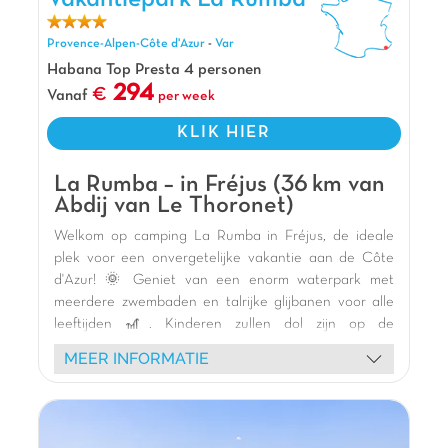
d'Azur
2 waterparken
Een zwembad van 1500m2 in California style
Provence-Alpen-Côte d'Azur
-
Var
Habana Top Presta 4 personen
294
Vanaf
per week
KLIK HIER
La Rumba – in Fréjus (36 km van
Abdij van Le Thoronet)
Welkom op camping La Rumba in Fréjus, de ideale
plek voor een onvergetelijke vakantie aan de Côte
d'Azur! 🌞 Geniet van een enorm waterpark met
meerdere zwembaden en talrijke glijbanen voor alle
leeftijden 🎢. Kinderen zullen dol zijn op de
thematische speeltuinen, hangparcoursen en skelters,
MEER INFORMATIE
terwijl het hele gezin geniet van feestelijke animaties,
schuimparty's en shows met mascottes 🎭.
Verblijf in comfortabele stacaravans met terras 🏕️,
perfect om te ontspannen na een dag vol activiteiten.