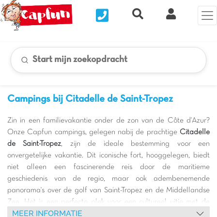
Nous contacter
Recherche rapide
Mijn Clix 
Start mijn zoekopdracht
Campings bij Citadelle de Saint-Tropez
Zin in een familievakantie onder de zon van de Côte d'Azur?
Onze Capfun campings, gelegen nabij de prachtige
Citadelle
de Saint-Tropez
, zijn de ideale bestemming voor een
onvergetelijke vakantie. Dit iconische fort, hooggelegen, biedt
niet alleen een fascinerende reis door de maritieme
geschiedenis van de regio, maar ook adembenemende
panorama's over de golf van Saint-Tropez en de Middellandse
Zee. Het is een perfecte plek voor een cultureel uitje met de
MEER INFORMATIE
kinderen, waar ze de vestingmuren kunnen verkennen en zich