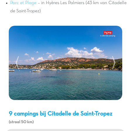
in de haven bewonderen, of het
Musée de l'Annonciade
Parc et Plage
– in Hyères Les Palmiers (43 km van Citadelle
bezoeken. Natuurliefhebbers zullen de kustpaden met
de Saint-Tropez)
spectaculaire uitzichten waarderen, terwijl de jongsten dol
zullen zijn op de pretparken en watersporten die op de
stranden beschikbaar zijn. Of u nu op zoek bent naar avontuur,
cultuur of gewoon wilt luieren in de zon, een verblijf op een
Capfun camping opent de deuren naar een complete en
verrijkende vakantie-ervaring aan de
Côte d'Azur
.
9 campings bij Citadelle de Saint-Tropez
(straal 50 km)