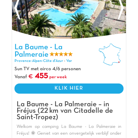
Grimaud. 🌿 Een onvergetelijke vakantie wacht op u
aan de Côte d'Azur! 🌞
De mening van Jasmijn
Sfeervol vakantiepark midden tussen de
dennenbomen. Slechts 15 minuten van de zee,
Fréjus en vele activiteiten (Luna Parc, Aqualand,
La Baume - La Palmeraie, Vakantiepark Provence-Alpen-Côte
La Baume - La
d'Azur
etc)! Laetitia en Nicolas heten u van harte
Palmeraie
welkom voor een sublieme vakantie!
Provence-Alpen-Côte d'Azur
-
Var
Pluspunten
Sun TV met airco 4/6 personen
455
Vanaf
per week
Op 7 km van de zandstranden en Fréjus
Op slechts 9km van Saint Raphaël
KLIK HIER
Op slechts 10min van Roquebrune-sur-Argens
La Baume - La Palmeraie – in
Fréjus (22 km van Citadelle de
Saint-Tropez)
Welkom op camping La Baume - La Palmeraie in
Fréjus! 🌞 Geniet van een onvergetelijk verblijf onder