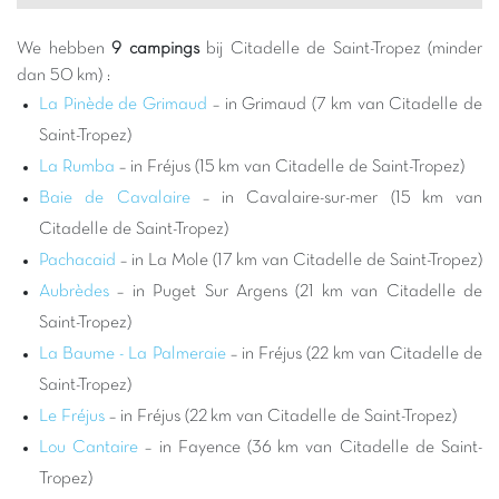
het leven van vroegere zeelieden kunnen voorstellen, terwijl ze
genieten van een spectaculair uitzicht op de jachten en het
We hebben
9 campings
bij Citadelle de Saint-Tropez (minder
glinsterende water.
dan 50 km) :
Kiezen voor een Capfun camping bij de Citadelle de Saint-
La Pinède de Grimaud
– in Grimaud (7 km van Citadelle de
Tropez betekent verzekerd zijn van een vakantie waar
Saint-Tropez)
ontspanning en ontdekking harmonieus samengaan. Na een
La Rumba
– in Fréjus (15 km van Citadelle de Saint-Tropez)
dag vol historische verkenningen of luieren op de mythische
Baie de Cavalaire
– in Cavalaire-sur-mer (15 km van
stranden van Pampelonne of Les Salins, keert u terug naar het
Citadelle de Saint-Tropez)
comfort en de animatie van onze campings. Onze faciliteiten
zijn ontworpen voor het plezier van het hele gezin, met
Pachacaid
– in La Mole (17 km van Citadelle de Saint-Tropez)
sensationele waterparken, dynamische kinderclubs en
Aubrèdes
– in Puget Sur Argens (21 km van Citadelle de
levendige avonden. Dit is de perfecte gelegenheid om kostbare
Saint-Tropez)
herinneringen te creëren, tussen culturele bezoeken en
La Baume - La Palmeraie
– in Fréjus (22 km van Citadelle de
momenten van puur waterplezier, alles in een gezellige en
Saint-Tropez)
warme sfeer.
Le Fréjus
– in Fréjus (22 km van Citadelle de Saint-Tropez)
De regio rond Puget-sur-Argens en Saint-Tropez barst van de
activiteiten voor alle leeftijden. Naast de Citadelle kunt u
Lou Cantaire
– in Fayence (36 km van Citadelle de Saint-
dwalen door de kleurrijke straatjes van Saint-Tropez, de jachten
Tropez)