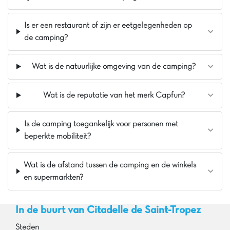
Lavandou vlak langs het park!
Is er een restaurant of zijn er eetgelegenheden op
de camping?
Pluspunten
80m van de zee, tegenover Porquerolles-eilanden
Wat is de natuurlijke omgeving van de camping?
Op 20 minuten van het strand van Estagnol
Op 5 minuten van het natuurpark van Salins
Wat is de reputatie van het merk Capfun?
Is de camping toegankelijk voor personen met
beperkte mobiliteit?
Wat is de afstand tussen de camping en de winkels
en supermarkten?
In de buurt van Citadelle de Saint-Tropez
Steden