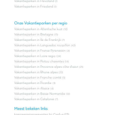
Vakantieparken in Flevoland
(1)
Vakantieparken in Friesland
(1)
Onze Vakantieparken per regio
Vakantieparken in Atlantische kust
(32)
Vakantieparken in Bretagne
(15)
Vakantieparken in Ile de Frankrijk
(7)
Vakantieparken in Languedoc roussillon
(42)
Vakantieparken in Franse Pyreneeën
(4)
Vakantieparken in Loire regio
(24)
Vakantieparken in Poitou charentes
(14)
Vakantieparken in Provence-alpes-côte d'azur
(25)
Vakantieparken in Rhone alpes
(22)
Vakantieparken in Franche comté
(5)
Vakantieparken in Picardie
(3)
Vakantieparken in Alsace
(4)
Vakantieparken in Basse-Normandie
(16)
Vakantieparken in Catalonië
(7)
Meest bekeken links
kampeerarrangementen bij Capfun (13)