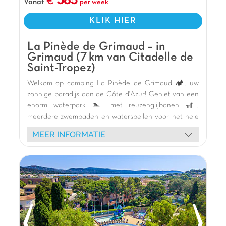
385
Vanaf
per week
KLIK HIER
La Pinède de Grimaud – in
Grimaud (7 km van Citadelle de
Saint-Tropez)
Welkom op camping La Pinède de Grimaud 🏕️, uw
zonnige paradijs aan de Côte d'Azur! Geniet van een
enorm waterpark 🏊 met reuzenglijbanen 🎢,
meerdere zwembaden en waterspellen voor het hele
gezin. Onze comfortabele stacaravans 🏡 met
MEER INFORMATIE
overdekt terras wachten op u. Kinderen zullen dol zijn
op de speeltuinen, het springkasteel en de vrolijke
animatie met onze mascottes. Van schuimparty's tot
aquagym, de sfeer is gegarandeerd! Blijf fit met het
multisportterrein en de buitenfitness. Verken de
omgeving: het charmante Port Grimaud, het
mythische Saint-Tropez, de stranden van Cap Taillat
en Le Lavandou, of het heuveldorp Bormes-les-