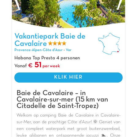
Mimosas. Een onvergetelijke vakantie wacht op u in
Grimaud (83)! 🌞
De mening van Jasmijn
Hier geniet je van een heerlijke vakantie! Een
Vakantiepark Baie de Cavalaire, Vakantiepark Provence-Alpen-
onvergetelijk vakantiepark op een onvergetelijke
Vakantiepark Baie de
Côte d'Azur
plek! Het waterpark is klein, maar de stranden
Cavalaire
liggen op slechts 2 km afstand! Je kunt er met de
Provence-Alpen-Côte d'Azur
-
Var
bus naartoe (lijn 7601 vanaf de halte "Rond Point
Habana Top Presta 4 personen
de la Coopérative"). Mijn favoriete
51
Vanaf
per week
accommodatie: de nieuwe "Bizouquet"
stacaravans, waar kinderen dol op zijn. La
KLIK HIER
Pinède heeft ook twee glijbanen en animaties
die zowel jong als oud zullen plezieren!
Baie de Cavalaire – in
Pluspunten
Cavalaire-sur-mer (15 km van
Citadelle de Saint-Tropez)
Verwarmde zwembaden
Welkom op camping Baie de Cavalaire in Cavalaire-
Slechts 10km van St. Tropez
sur-Mer, aan de prachtige Côte d'Azur! 🌞 Geniet van
Op 2 km van stranden
een compleet waterpark met groot buitenzwembad,
leuke glijbanen en ontspannende jacuzzi 🏊. Onze