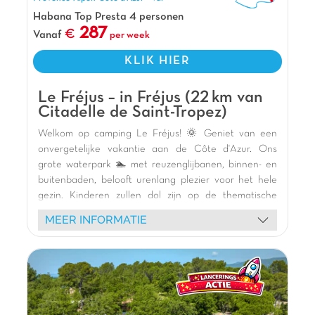
Habana Top Presta 4 personen
287
Vanaf
per week
KLIK HIER
Le Fréjus – in Fréjus (22 km van
Citadelle de Saint-Tropez)
Welkom op camping Le Fréjus! 🌞 Geniet van een
onvergetelijke vakantie aan de Côte d'Azur. Ons
grote waterpark 🏊 met reuzenglijbanen, binnen- en
buitenbaden, belooft urenlang plezier voor het hele
gezin. Kinderen zullen dol zijn op de thematische
speeltuin 🎢 en de pumptrack voor BMX. Verblijf in
MEER INFORMATIE
onze comfortabele stacaravans 🏕️ met schaduwrijk
terras. Ontdek ook het multisportterrein, vrolijke
animatie met mascottes, schuimparty's en de
buitenbar. Verken de omgeving: de haven van Fréjus,
Saint-Raphaël, de stranden van Saint-Aygulf en Agay,
het Massif de l'Estérel, en steden zoals Cannes,