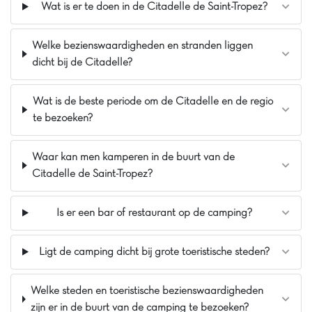
schuimfeesten, garandeert feestelijke momenten.
Wat is er te doen in de Citadelle de Saint-Tropez?
Ontdek de schatten van de Var: het schiereiland
Giens, Le Lavandou, Bormes-les-Mimosas, het eiland
Welke bezienswaardigheden en stranden liggen
Porquerolles en Bandol.
dicht bij de Citadelle?
De mening van Jasmijn
Vakantiepark
Parc et Plage
is een
rustig park
,
Wat is de beste periode om de Citadelle en de regio
midden in het groen. Het is een
zeer
te bezoeken?
gezinsvriendelijk vakantiepark
waar
alleen
voetgangers
zijn toegestaan, geen auto's! Bij
aankomst kunt u uw auto uitladen vanaf
de
Waar kan men kamperen in de buurt van de
parkeerplaats bij de ingang
met behulp van de
Citadelle de Saint-Tropez?
beschikbare karren — handig en eenvoudig. Het
zwemparadijs,
geopend van april tot september
,
Is er een bar of restaurant op de camping?
is een genot voor jong en oud.
De zee
en
de
stranden
liggen om de hoek van het
vakantiepark, u hoeft alleen maar de weg over
Ligt de camping dicht bij grote toeristische steden?
te steken. In het noorden ligt een
klein vliegveld
dat zeer weinig wordt gebruikt, dus u zult in zeer
Welke steden en toeristische bezienswaardigheden
zeldzame gevallen een vliegtuig horen. En
voor
zijn er in de buurt van de camping te bezoeken?
fietsliefhebbers
loopt het fietspad Toulon-