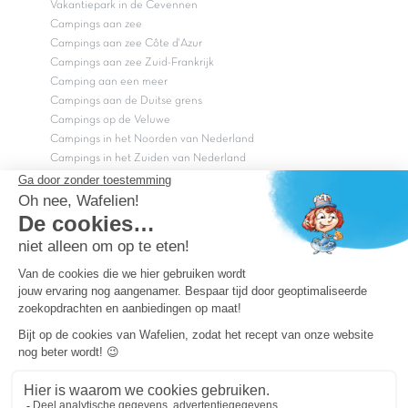
Vakantiepark in de Cevennen
Campings aan zee
Campings aan zee Côte d'Azur
Campings aan zee Zuid-Frankrijk
Camping aan een meer
Campings aan de Duitse grens
Campings op de Veluwe
Campings in het Noorden van Nederland
Campings in het Zuiden van Nederland
Copyright Capfun 2026 ©
Bij Capfun solliciteren
Veelgestelde vragen
Dutchbox Vakantiepark
Superdeals
Capfun in de media
Carabouille.nl
Wettelijke bepalingen
Algemene reisvoorwaarden
Sitemap
Persvragen? mail
persvragen@capfun.com
Powered by ICS