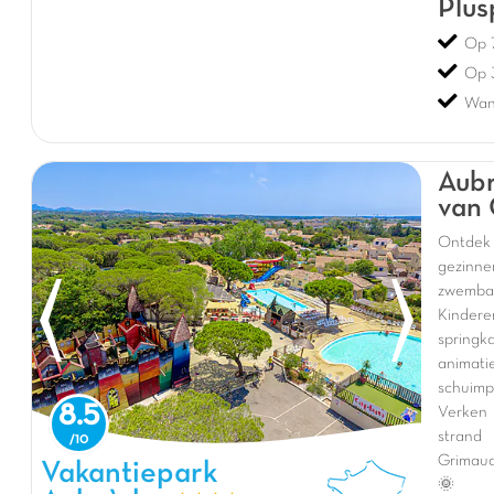
Plus
Op 
Op 
Wan
Aubr
van
Ontdek 
gezinn
zwemba
Kinder
spring
animati
schuimp
8.5
Verken
strand 
Grimaud
Vakantiepark Aubrèdes, Vakantiepark Provence-Alpen-Côte
Vakantiepark
🌞
d'Azur