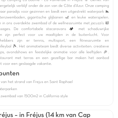
op camping La Baume - La Palmeraie in Fréjus! 🌞 Geniet van
ergetelijk verblijf onder de zon van de Côte d'Azur. Onze camping
waar paradijs voor gezinnen en biedt een uitgestrekt waterpark 🏊
tenzwembaden, gigantische glijbanen 🎢 en leuke waterspelen.
 in ons overdekte zwembad of de wellnessruimte met jacuzzi's 🛀
sages. De comfortabele stacaravans 🏕️ met schaduwrijke
en zijn perfect voor uw maaltijden in de buitenlucht. Voor
efhebbers zijn er tennis, multisport, een fitnessruimte en
lleybal 🎾. Het animatieteam biedt diverse activiteiten: creatieve
ps, avondshows en feestelijke animatie voor alle leeftijden 🎉.
staurant met terras en een gezellige bar maken het aanbod
t voor een geslaagde vakantie.
punten
van het strand van Frejus en Saint Raphael
aterparken
 zwembad van 1500m2 in California style
réjus – in Fréjus (14 km van Cap