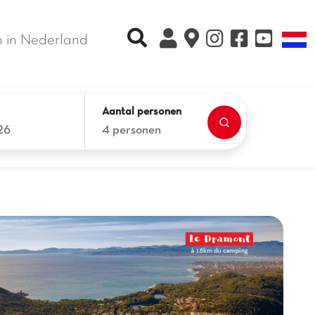
Recherche rapide
T
 in Nederland
Aantal personen
26
4 personen