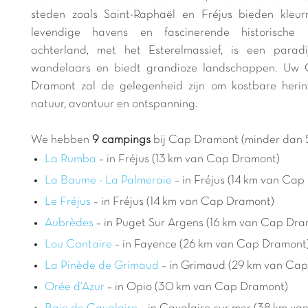
steden zoals Saint-Raphaël en Fréjus bieden kleurr
levendige havens en fascinerende historische 
achterland, met het Esterelmassief, is een parad
wandelaars en biedt grandioze landschappen. Uw 
Dramont zal de gelegenheid zijn om kostbare herinn
natuur, avontuur en ontspanning.
We hebben
9 campings
bij Cap Dramont (minder dan 5
La Rumba
– in Fréjus (13 km van Cap Dramont)
La Baume - La Palmeraie
– in Fréjus (14 km van Ca
Le Fréjus
– in Fréjus (14 km van Cap Dramont)
Aubrèdes
– in Puget Sur Argens (16 km van Cap Dra
Lou Cantaire
– in Fayence (26 km van Cap Dramont
La Pinède de Grimaud
– in Grimaud (29 km van Ca
Orée d'Azur
– in Opio (30 km van Cap Dramont)