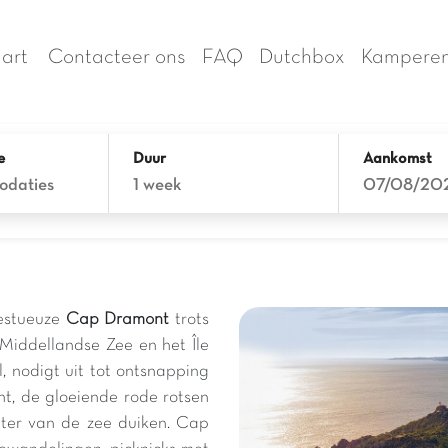
art
Contacteer ons
FAQ
Dutchbox
Kamperen
e
Duur
Aankomst
odaties
1 week
07/08/20
jestueuze
Cap Dramont
trots
iddellandse Zee en het Île
l, nodigt uit tot ontsnapping
nt, de gloeiende rode rotsen
ter van de zee duiken. Cap