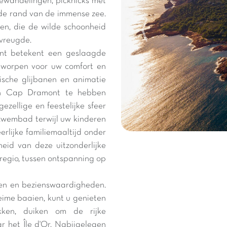
iewandelingen, picknicks met
de rand van de immense zee.
en, die de wilde schoonheid
vreugde.
nt betekent een geslaagde
ntworpen voor uw comfort en
ische glijbanen en animatie
an Cap Dramont te hebben
gezellige en feestelijke sfeer
wembad terwijl uw kinderen
erlijke familiemaaltijd onder
eid van deze uitzonderlijke
 regio, tussen ontspanning op
en en bezienswaardigheden.
ime baaien, kunt u genieten
kken, duiken om de rijke
 het Île d'Or. Nabijgelegen