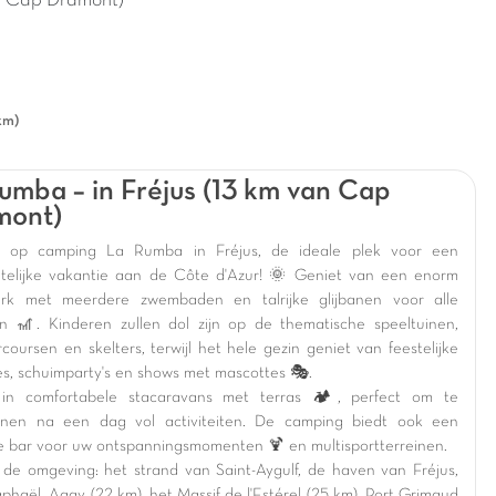
an Cap Dramont)
km)
umba – in Fréjus (13 km van Cap
mont)
 op camping La Rumba in Fréjus, de ideale plek voor een
telijke vakantie aan de Côte d'Azur! 🌞 Geniet van een enorm
ark met meerdere zwembaden en talrijke glijbanen voor alle
den 🎢. Kinderen zullen dol zijn op de thematische speeltuinen,
coursen en skelters, terwijl het hele gezin geniet van feestelijke
es, schuimparty's en shows met mascottes 🎭.
f in comfortabele stacaravans met terras 🏕️, perfect om te
nnen na een dag vol activiteiten. De camping biedt ook een
ge bar voor uw ontspanningsmomenten 🍹 en multisportterreinen.
de omgeving: het strand van Saint-Aygulf, de haven van Fréjus,
phaël, Agay (22 km), het Massif de l'Estérel (25 km), Port Grimaud