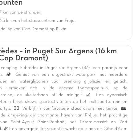
punten
7 km van de stranden
3.5 km van het stadscentrum van Frejus
deling van Cap Dramont op 15 km
èdes – in Puget Sur Argens (16 km
 Cap Dramont)
camping Aubrèdes in Puget sur Argens (83), een paradijs voor
en. 🏕️ Geniet van een uitgestrekt waterpark met meerdere
den en waterglijbanen voor urenlang glijplezier en gelach.
en vermaken zich in de enorme themaspeeltuin, op de
kastelen, de skelterbaan of de minigolf. 🎢 Een dynamisch
eteam biedt shows, sportactiviteiten op het multisportterrein en
arty's. 🤸‍♂️ Verblijf in comfortabele stacaravans met terras. 🏡
 de omgeving: de charmante haven van Fréjus, het prachtige
van Saint-Aygulf, Saint-Raphaël, het Esterelmassief en Port
. 🌿 Een onvergetelijke vakantie wacht op u aan de Côte d'Azur!