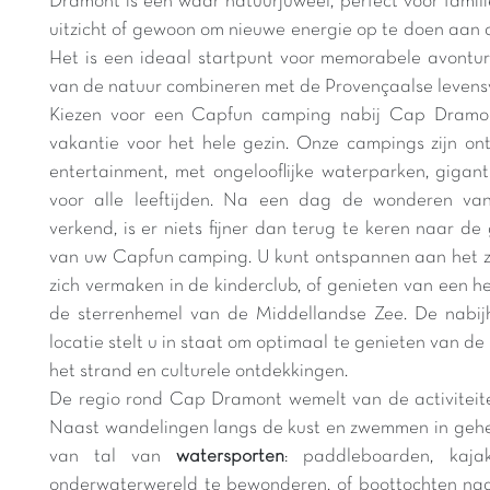
Dramont is een waar natuurjuweel, perfect voor famil
uitzicht of gewoon om nieuwe energie op te doen aan 
Het is een ideaal startpunt voor memorabele avontur
van de natuur combineren met de Provençaalse levens
Kiezen voor een Capfun camping nabij Cap Dramo
vakantie voor het hele gezin. Onze campings zijn o
entertainment, met ongelooflijke waterparken, gigant
voor alle leeftijden. Na een dag de wonderen v
verkend, is er niets fijner dan terug te keren naar de 
van uw Capfun camping. U kunt ontspannen aan het z
zich vermaken in de kinderclub, of genieten van een he
de sterrenhemel van de Middellandse Zee. De nabijh
locatie stelt u in staat om optimaal te genieten van de
het strand en culturele ontdekkingen.
De regio rond Cap Dramont wemelt van de activiteit
Naast wandelingen langs de kust en zwemmen in gehe
van tal van
watersporten
: paddleboarden, kaja
onderwaterwereld te bewonderen, of boottochten naar