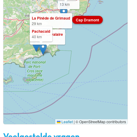
13 km
La Pinède de Grimaud
Cap Dramont
29 km
Pachacaid
Baie de Cavalaire
40 km
38 km
Leaflet
|
© OpenStreetMap contributors