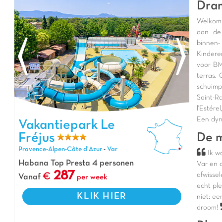
Dra
Welkom 
aan de
binnen-
Kindere
voor BM
terras. 
schuimp
Saint-R
l'Estér
Een dyn
Vakantiepark Le Fréjus, Vakantiepark Provence-Alpen-Côte
Vakantiepark Le
d'Azur
Fréjus
De m
Provence-Alpen-Côte d'Azur
-
Var
Ik w
Habana Top Presta 4 personen
Var
en 
287
afwisse
Vanaf
per week
echt ple
KLIK HIER
niet: e
droom!