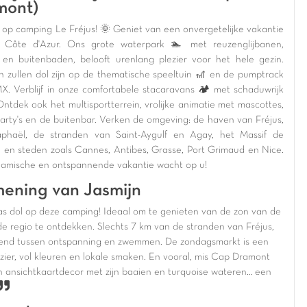
mont)
op camping Le Fréjus! 🌞 Geniet van een onvergetelijke vakantie
 Côte d'Azur. Ons grote waterpark 🏊 met reuzenglijbanen,
 en buitenbaden, belooft urenlang plezier voor het hele gezin.
n zullen dol zijn op de thematische speeltuin 🎢 en de pumptrack
X. Verblijf in onze comfortabele stacaravans 🏕️ met schaduwrijk
Ontdek ook het multisportterrein, vrolijke animatie met mascottes,
arty's en de buitenbar. Verken de omgeving: de haven van Fréjus,
aphaël, de stranden van Saint-Aygulf en Agay, het Massif de
el, en steden zoals Cannes, Antibes, Grasse, Port Grimaud en Nice.
amische en ontspannende vakantie wacht op u!
ening van Jasmijn
as dol op deze
camping
! Ideaal om te genieten van de
zon van de
de
regio
te ontdekken. Slechts
7 km van de stranden van Fréjus
,
lend tussen
ontspanning
en
zwemmen
. De
zondagsmarkt
is een
zier, vol
kleuren
en
lokale smaken
. En vooral, mis
Cap Dramont
en
ansichtkaartdecor
met zijn
baaien
en
turquoise wateren
een