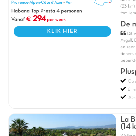
Provence-Alpen-Côte d'Azur
-
Var
(33 km)
Habana Top Presta 4 personen
familiem
294
Vanaf
per week
De m
KLIK HIER
Dit 
Aygulf
.
en
zeer
tieners
beperkt
Plus
Op s
6 m
30k
La B
(14 