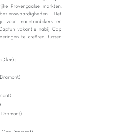
ijke Provençaalse markten,
bezienswaardigheden. Het
ijs voor mountainbikers en
Capfun vakantie nabij Cap
eringen te creëren, tussen
0 km) :
p Dramont)
mont)
)
p Dramont)