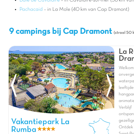
Baie de Cavalaire
– in Cavalaire-sur-mer (38 km v
Pachacaid
– in La Mole (40 km van Cap Dramont)
9 campings bij Cap Dramont
(straal 50 
La R
Dra
Welkom
onverge
waterp
leeftij
hangpar
animati
Verblij
ontspa
Vakantiepark La Rumba, Vakantiepark Provence-Alpen-Côte
Vakantiepark La
gezelli
d'Azur
Ontdek 
Rumba
Saint-Ra