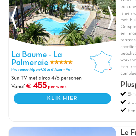
Welkom 
een onv
is een 
met bui
Ontspan
en mas
terrass
sportli
La Baume - La Palmeraie, Vakantiepark Provence-Alpen-Côte
La Baume - La
beachvo
d'Azur
worksho
Palmeraie
Een re
Provence-Alpen-Côte d'Azur
-
Var
complee
Sun TV met airco 4/6 personen
Plus
455
Vanaf
per week
5km 
KLIK HIER
2 w
Een
Le F