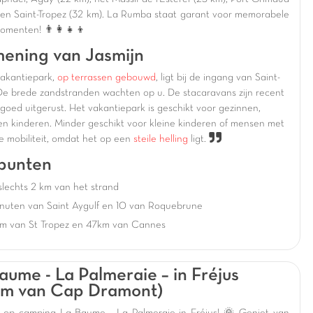
 en Saint-Tropez (32 km). La Rumba staat garant voor memorabele
omenten! 👨‍👩‍👧‍👦
ening van Jasmijn
vakantiepark,
op terrassen gebouwd
, ligt bij de ingang van
Saint-
 De
brede zandstranden
wachten op u. De
stacaravans
zijn
recent
 goed uitgerust
. Het vakantiepark is geschikt voor
gezinnen
,
en
kinderen
.
Minder geschikt voor kleine kinderen of mensen met
e mobiliteit, omdat het op een
steile helling
ligt.
punten
lechts 2 km van het strand
inuten van Saint Aygulf en 10 van Roquebrune
m van St Tropez en 47km van Cannes
aume - La Palmeraie – in Fréjus
km van Cap Dramont)