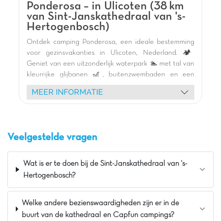
Pluspunten
Ponderosa – in Ulicoten (38 km
van Sint-Janskathedraal van 's-
Animatie tijdens aangegeven periodes inbegrepen
Hertogenbosch)
Op 25 min van Sprookjespark de Efteling
Ontdek camping Ponderosa, een ideale bestemming
Dichtbij het Nationaal park De Biesbosch
voor gezinsvakanties in Ulicoten, Nederland. 🏕️
Geniet van een uitzonderlijk waterpark 🏊 met tal van
kleurrijke glijbanen 🎢, buitenzwembaden en een
verwarmd binnenzwembad voor elk seizoen. Kinderen
MEER INFORMATIE
vermaken zich op de enorme themaspeeltuinen
(piraten, boot) 🎠, de pumptrack 🚴‍♂️ of tijdens
animaties zoals het schuimfeest 🎉 en
poppenkastvoorstellingen. Ontspan in de hangmatten
Veelgestelde vragen
🌿 of geniet van een maaltijd in het restaurant 🍽️.
Multisportterreinen, jeu de boules en tafeltennis zijn
beschikbaar voor de actievelingen. Huur een fiets 🚲
Wat is er te doen bij de Sint-Janskathedraal van 's-
om de omgeving te verkennen. Bezoek Tilburg, Breda,
Hertogenbosch?
de Efteling of Safaripark Beekse Bergen in de buurt.
Camping Ponderosa belooft onvergetelijke
Welke andere bezienswaardigheden zijn er in de
herinneringen voor het hele gezin. 👨‍👩‍👧‍👦
buurt van de kathedraal en Capfun campings?