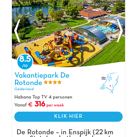
8.5
Vakantiepark De Rotonde, Vakantiepark Gelderland
Vakantiepark De
Rotonde
Gelderland
Habana Top TV 4 personen
316
Vanaf
per week
KLIK HIER
De Rotonde – in Enspijk (22 km