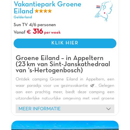
Loevestein en de charmante stad Den Bosch. 🏰
Vakantiepark Groene Eiland, Vakantiepark Gelderland
Vakantiepark Groene
Camping De Rotonde staat garant voor plezier en
Eiland
ontspanning met het hele gezin! 🏕️
Gelderland
De mening van Jasmijn
Sun TV 4/6 personen
316
Vanaf
per week
De Rotonde is een vakantiepark omringd
door water, dus aan waterpret geen gebrek met
KLIK HIER
zowel een zwemvijver als een visvijver! En erg
leuke en sportieve activiteit in het water! Verder
Groene Eiland – in Appeltern
ligt het vakantiepark op een zeer gunstige
(23 km van Sint-Janskathedraal
locatie in de Betuwe, met steden als Den Bosch
van 's-Hertogenbosch)
en Utrecht binnen handbereik.
Ontdek camping Groene Eiland in Appeltern, een
waar paradijs voor uw gezinsvakantie 🌿. Gelegen
aan een prachtig meer, biedt deze camping een
Pluspunten
uitzonderlijke natuurlijke omgeving met veel groene
Vlakbij het pittoreske dorpje Enspijk
staanplaatsen en prachtige zandstranden 🏖️. Geniet
MEER INFORMATIE
van een veelvoud aan watersportactiviteiten 🏊:
Zwemmeer
bananenboot, paddleboarden, waterspellen en
Op 1km van de rivier Linge
verfrissende zwempartijen. Kinderen zullen dol zijn op