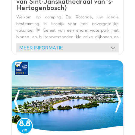
van Sint-Janskathedraal van 's-
Hertogenbosch)
Welkom op camping De Rotonde, uw ideale
bestemming in Enspijk voor een onvergetelijke
vakantie! 🌞 Geniet van een enorm waterpark met
binnen- en buitenzwembaden, kleurrijke glijbanen en
waterspellen voor alle leeftijden. Sensatiezoekers
MEER INFORMATIE
zullen dol zijn op het opblaasbare waterpark Wibit op
het meer en de vele wateractiviteiten: kajakken,
paddleboarden, vissen. 🚣‍♀️
Onze comfortabele stacaravans, sommige met uitzicht
op het meer, bieden u een natuurlijke en ontspannen
omgeving. Kinderen vermaken zich in de thematische
speeltuinen (piraten, gigantische schommels) en met
onze dynamische animatoren en mascottes. 🎢
Ontdek schuimparty's, sportieve en creatieve
activiteiten.
Geniet van heerlijke maaltijden in het restaurant met
8.8
uitzicht op het meer. 🍽️ Verken de omgeving op de
fiets of bezoek het majestueuze kasteel Slot