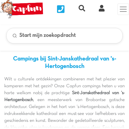
Nous contacter
Recherche rapide
Mijn Clix 
Start mijn zoekopdracht
Campings bij Sint-Janskathedraal van 's-
Hertogenbosch
Wilt u culturele ontdekkingen combineren met het plezier van
kamperen met het gezin? Onze Capfun campings heten u van
harte welkom nabij de prachtige
Sint-Janskathedraal van 's-
Hertogenbosch
, een meesterwerk van Brabantse gotische
architectuur. Gelegen in het hart van 's-Hertogenbosch, is deze
indrukwekkende kathedraal een must-see voor liefhebbers van
geschiedenis en kunst. Bewonder de gedetailleerde sculpturen,
de kleurrijke glas-in-loodramen en de serene sfeer. Een bezoek