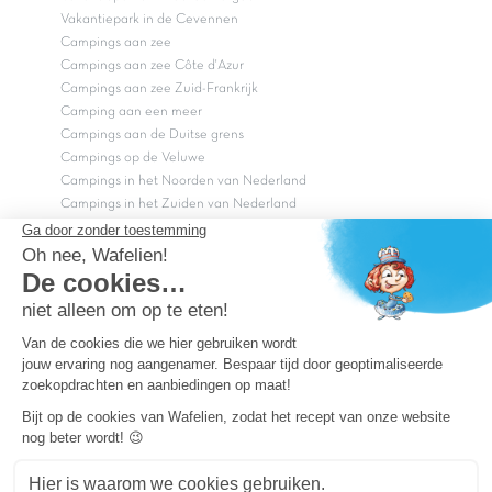
Vakantiepark in de Cevennen
Campings aan zee
Campings aan zee Côte d'Azur
Campings aan zee Zuid-Frankrijk
Camping aan een meer
Campings aan de Duitse grens
Campings op de Veluwe
Campings in het Noorden van Nederland
Campings in het Zuiden van Nederland
Copyright Capfun 2026 ©
Bij Capfun solliciteren
Veelgestelde vragen
Dutchbox Vakantiepark
Superdeals
Capfun in de media
Carabouille.nl
Wettelijke bepalingen
Algemene reisvoorwaarden
Sitemap
Persvragen? mail
persvragen@capfun.com