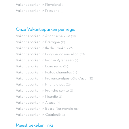
Vakantieparken in Flevoland
(1)
Vakantieparken in Friesland
(1)
Onze Vakantieparken per regio
Vakantieparken in Atlantische kust
(32)
Vakantieparken in Bretagne
(15)
Vakantieparken in Ile de Frankrijk
(7)
Vakantieparken in Languedoc roussillon
(42)
Vakantieparken in Franse Pyreneeën
(4)
Vakantieparken in Loire regio
(24)
Vakantieparken in Poitou charentes
(14)
Vakantieparken in Provence-alpes-côte d'azur
(25)
Vakantieparken in Rhone alpes
(22)
Vakantieparken in Franche comté
(5)
Vakantieparken in Picardie
(3)
Vakantieparken in Alsace
(4)
Vakantieparken in Basse-Normandie
(16)
Vakantieparken in Catalonië
(7)
Meest bekeken links