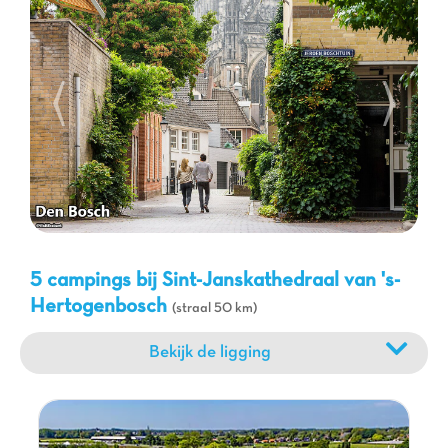
aan activiteiten om uw verblijf compleet te maken. Naast de
kathedraal kunt u de charmante straten van 's-Hertogenbosch,
de musea en de pittoreske grachten verkennen. Geniet van
fietstochten langs de rivieren of door de groene landschappen
van het Nederlandse platteland. Natuurliefhebbers kunnen de
omliggende natuurparken ontdekken, terwijl gezinnen de
nabijgelegen attractieparken en dierentuinen zullen
waarderen. Onze Capfun campings zijn het ideale startpunt
voor al uw avonturen, waardoor u de rijkdom van deze regio
kunt ontdekken terwijl u geniet van comfortabele
accommodatie en kwaliteitsdiensten. Bereid u voor op een
onvergetelijke vakantie
in Nederland met Capfun.
5 campings bij Sint-Janskathedraal van 's-
Hertogenbosch
(straal 50 km)
Bekijk de ligging