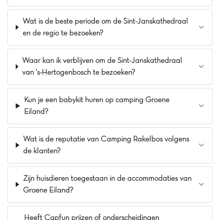
De mening van Jasmijn
Ponderosa is een gezellige vakantiepark in
Wat is de beste periode om de Sint-Janskathedraal
het bourgondische Brabant met een heerlijke
en de regio te bezoeken?
relaxte sfeer. De ideale plek voor een
ontspannen familie vakantie waar je heerlijk kan
genieten van de omgeving maar ook dicht bij
Waar kan ik verblijven om de Sint-Janskathedraal
attractieparken zoals de Efteling, Bobbejaanland
van 's-Hertogenbosch te bezoeken?
en de Beeksebergen.
Pluspunten
Kun je een babykit huren op camping Groene
Eiland?
Op 20 min van Breda
Waterpark & glijbanen inbegrepen
Wat is de reputatie van Camping Rakelbos volgens
Animatie tijdens aangegeven periodes inbegrepen
de klanten?
Zijn huisdieren toegestaan in de accommodaties van
Groene Eiland?
Heeft Capfun prijzen of onderscheidingen