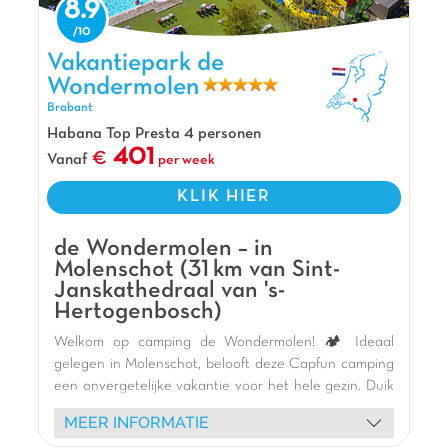
8.9
heeft veel speelgelegenheid voor de kinderen
zoals speeltuinen, een waterpark en toffe
Vakantiepark de Wondermolen, Vakantiepark Brabant
Vakantiepark de
glijbanen.
Wondermolen
Pluspunten
Brabant
Op slechts 20km van Tilburg en Eindhoven
Habana Top Presta 4 personen
401
Waterpark & glijbanen inbegrepen
Vanaf
per week
Animatie tijdens aangegeven periodes inbegrepen
KLIK HIER
de Wondermolen – in
Molenschot (31 km van Sint-
Janskathedraal van 's-
Hertogenbosch)
Welkom op camping de Wondermolen! 🏕️ Ideaal
gelegen in Molenschot, belooft deze Capfun camping
een onvergetelijke vakantie voor het hele gezin. Duik
in een enorm waterpark 🏊 met verwarmde buiten- en
MEER INFORMATIE
binnenzwembaden, reuzenglijbanen en leuke