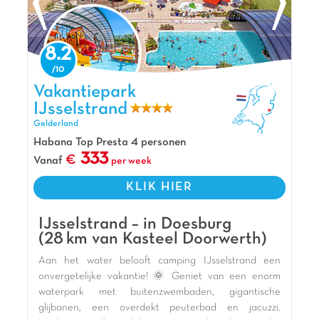
een nieuw avontuur! Klantbeoordeling: 8.6/10.
De mening van Jasmijn
8.2
De ligging van Zeumersehof is ideaal: je bent
zo op de prachtige Veluwe. Er is een heel mooi
Vakantiepark IJsselstrand, Vakantiepark Gelderland
waterpark met meerdere zwembaden waarvan
Vakantiepark
twee overdekt en een super leuke
IJsselstrand
waterspeeltuin voor de kleintjes. De kinderen
Gelderland
zullen zich ook uren vermaken in het Carabouille
Habana Top Presta 4 personen
speelkasteel en op de vele springkussens!
333
Vanaf
per week
Pluspunten
KLIK HIER
Op 4 km het centrum van Voorthuizen
Animatie tijdens aangegeven periodes inbegrepen
IJsselstrand – in Doesburg
(28 km van Kasteel Doorwerth)
Aan de rand van de Veluwe
Aan het water belooft camping IJsselstrand een
onvergetelijke vakantie! 🌞 Geniet van een enorm
waterpark met buitenzwembaden, gigantische
glijbanen, een overdekt peuterbad en jacuzzi.