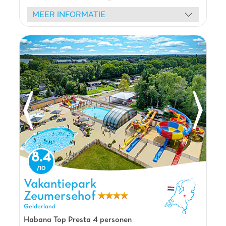
van een veelvoud aan watersportactiviteiten 🏊:
MEER INFORMATIE
bananenboot, paddleboarden, waterspellen en
verfrissende zwempartijen. Kinderen zullen dol zijn op
de speeltuinen 🎢 (glijbanen, springkussen,
trampoline) en de animatie 🥳 met mascottes en
schuimparty's. Verblijf in comfortabele stacaravans
met uitzicht op het water of op ruime staanplaatsen
🏕️. Een restaurant en bar heten u welkom voor
culinaire momenten. Groene Eiland staat garant voor
een actieve en onvergetelijke vakantie aan het water.
De mening van Jasmijn
Capfun Het Groene Eiland is super tof park
omdat het is gelegen op een schiereiland.
8.4
Omgeven door water, is dit park ideaal voor
watersportliefhebbers, er is zelfs een
Vakantiepark Zeumersehof, Vakantiepark Gelderland
Vakantiepark
waterskischool waar je kunt waterskiën,
Zeumersehof
wakeboarden of banaanvaren! Rondom het park
Gelderland
kan je genieten van het zandstrand en de vele
speeltuinen.
Habana Top Presta 4 personen