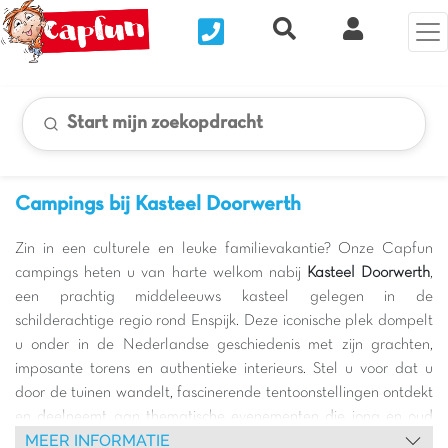
Nous contacter
Recherche rapide
Mijn Clix 
Start mijn zoekopdracht
Campings bij Kasteel Doorwerth
Zin in een culturele en leuke familievakantie? Onze Capfun
campings heten u van harte welkom nabij
Kasteel Doorwerth
,
een prachtig middeleeuws kasteel gelegen in de
schilderachtige regio rond Enspijk. Deze iconische plek dompelt
u onder in de Nederlandse geschiedenis met zijn grachten,
imposante torens en authentieke interieurs. Stel u voor dat u
door de tuinen wandelt, fascinerende tentoonstellingen ontdekt
en deelneemt aan thematische evenementen die jong en oud
MEER INFORMATIE
zullen bekoren. Het is de perfecte gelegenheid om culturele