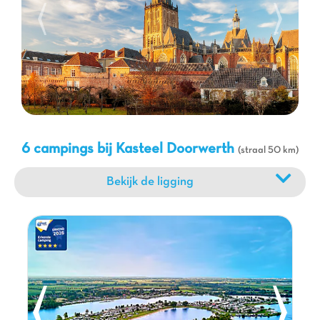
charmante fietspaden langs de Rijn, bezoek andere lokale
kastelen en musea, of geniet gewoon van een wandeling in de
natuur. Onze campings zijn het ideale startpunt voor al deze
avonturen. Met Capfun worden uw vakanties nabij
Kasteel
Doorwerth
synoniem met lachen, ontdekkingen en kostbare
familieherinneringen.
6 campings bij Kasteel Doorwerth
(straal 50 km)
Bekijk de ligging