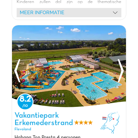
Kinderen zullen dol zijn op de thematische
speeltuinen (kasteel, ooievaar, Vikingschip) en de
MEER INFORMATIE
binnenspeeltuin voor plezier bij elk weer. 🎢
Ontspan op het zandstrand 🏖️ of verken de
omgeving per fiets 🚴. Diverse animaties (schuimparty,
kleurenpoedergevecht) en shows betoveren het hele
gezin. Geniet van een maaltijd in het restaurant of
een drankje aan de bar met uitzicht op de
jachthaven. 🍹 Ontdek de charmante steden
Doesburg, Zutphen en Arnhem in de buurt. 🌿
Camping IJsselstrand, de perfecte ontsnapping voor
memorabele herinneringen! 🏕️
De mening van Jasmijn
IJsselstrand is een zeer groot vakantiepark
8.2
gelegen aan de rivier met een prachtige
omgeving. Het park ligt vlak bij de steden
Vakantiepark Erkemederstrand, Vakantiepark Flevoland
Vakantiepark
Doesburg en Arnhem voor een leuk dagje weg in
Erkemederstrand
de stad of naar de dierentuin! Op het park zelf is
Flevoland
er ook genoeg te beleven, maak gebruik van het
waterpark of één van de speeltuinen. Voor
Habana Top Presta 4 personen