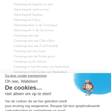
Vakantiepark Argeles sur mer
Vakantiepark Jard sur mer
Vakantiepark Sarzeau
Vakantiepark Fréjus
Vakantieparken in de Camargue
Vakantiepark in de Cevennen
Campings aan zee
Campings aan zee Côte d'Azur
Campings aan zee Zuid-Frankrijk
Camping aan een meer
Campings aan de Duitse grens
Campings op de Veluwe
Campings in het Noorden van Nederland
Campings in het Zuiden van Nederland
Copyright Capfun 2026 ©
Bij Capfun solliciteren
Veelgestelde vragen
Dutchbox Vakantiepark
Superdeals
Capfun in de media