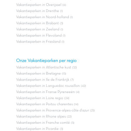
Vakantieparken in Overijssel
(6)
Vakantieparken in Drenthe
(1)
Vakantieparken in Noord-holland
(1)
Vakantieparken in Brabant
(3)
Vakantieparken in Zeeland
(1)
Vakantieparken in Flevoland
(1)
Vakantieparken in Friesland
(1)
Onze Vakantieparken per regio
Vakantieparken in Atlantische kust
(32)
Vakantieparken in Bretagne
(15)
Vakantieparken in Ile de Frankrijk
(7)
Vakantieparken in Languedoc roussillon
(42)
Vakantieparken in Franse Pyreneeën
(4)
Vakantieparken in Loire regio
(24)
Vakantieparken in Poitou charentes
(14)
Vakantieparken in Provence-alpes-côte d'azur
(25)
Vakantieparken in Rhone alpes
(22)
Vakantieparken in Franche comté
(5)
Vakantieparken in Picardie
(3)