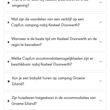
🍽️ belooft De Scheepsbel ontspanning en vermaak
omgeving?
voor iedereen.
De mening van Jasmijn
Wat zijn de voordelen van een verblijf op een
Capfun camping nabij Kasteel Doorwerth?
Vakantiepark de Scheepsbel bevindt zich
midden in de Veluwe. Je kunt hier fijn wandelen
en genieten van de natuur. Het park wordt
Wanneer is de beste tijd om Kasteel Doorwerth en de
namelijk omringd door bossen, heide en een
regio te bezoeken?
zandverstuiving met dieren. Daarnaast heeft De
Scheepsbel een mooie indoorspeeltuin. Ook
heeft de Scheepsbel 2 nieuwe zwembaden van
Welke Capfun accommodatiemogelijkheden zijn er
in totaal 490 m2. Dat is twee keer zo groot als
beschikbaar nabij Kasteel Doorwerth?
voorheen!
Pluspunten
Kun je een babykit huren op camping Groene
Eiland?
Gelegen op De Veluwe
Gezellige indoorspeeltuin De Speelpiraat
Zijn huisdieren toegestaan in de accommodaties van
Op nog geen 14 km van Walibi Holland
Groene Eiland?