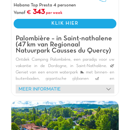
Habana Top Presta 4 personen
343
Vanaf
per week
KLIK HIER
Palombière – in Saint-nathalene
(47 km van Regionaal
Natuurpark Causses du Quercy)
Ontdek Camping Palombière, een paradijs voor uw
vakantie in de Dordogne, in Saint-Nathalène. 🌿
Geniet van een enorm waterpark 🏊 met binnen- en
buitenbaden, gigantische glijbanen 🎢 en
waterspellen voor alle leeftijden. Kinderen zullen dol
MEER INFORMATIE
zijn op het speelkasteel en de diverse animatie. 🥳
Verblijf in onze comfortabele houten stacaravans 🏕️
en neem deel aan sportactiviteiten: basketbal,
tafeltennis, minigolf en jeu de boules. De camping
biedt levendige avonden, shows en schuimfeesten. 🤩
Verken de schatten van de Périgord Noir: Sarlat-la-
Canéda, La Roque-Gageac en Beynac-et-Cazenac