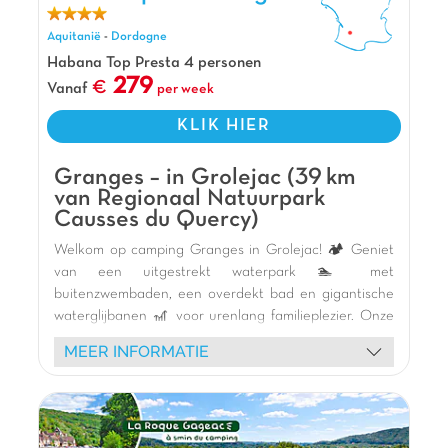
aanbieden!
Aquitanië
-
Dordogne
Pluspunten
Habana Top Presta 4 personen
Verwarmd buitenzwembad
279
Vanaf
per week
900m van Gouffre de Padirac
KLIK HIER
Verwarmd binnenzwembad
Granges – in Grolejac (39 km
van Regionaal Natuurpark
Causses du Quercy)
Welkom op camping Granges in Grolejac! 🏕️ Geniet
van een uitgestrekt waterpark 🏊 met
buitenzwembaden, een overdekt bad en gigantische
waterglijbanen 🎢 voor urenlang familieplezier. Onze
houten stacaravans met terras bieden een
MEER INFORMATIE
rustgevende omgeving te midden van weelderig
groen 🌿. Kinderen vermaken zich op de moderne
speeltuinen, het multisportterrein of met onze vrolijke
mascotte. Ontspan in het restaurant 🍽️ of huur een
fiets 🚴 om de omgeving te verkennen. Ontdek de