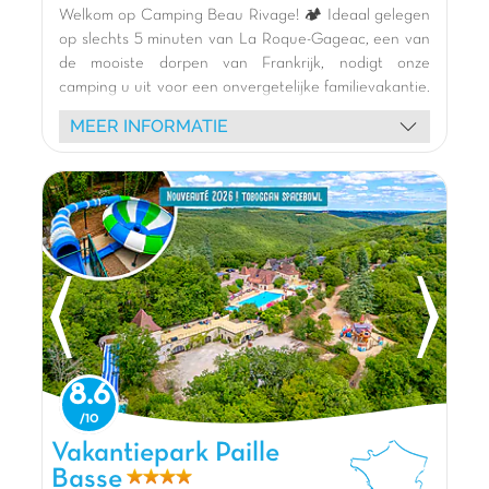
Verwarmde binnen- en buitenzwembaden
Welkom op Camping Beau Rivage! 🏕️ Ideaal gelegen
op slechts 5 minuten van La Roque-Gageac, een van
de mooiste dorpen van Frankrijk, nodigt onze
camping u uit voor een onvergetelijke familievakantie.
Geniet van een groot speels waterpark 🏊 met
MEER INFORMATIE
glijbanen, waterstralen en een reusachtige
kiepemmer voor het plezier van de kinderen, evenals
een groot buitenzwembad om te ontspannen. Directe
toegang tot het kiezelstrand aan de Dordogne 🌿
voor kano-kajakactiviteiten. Kinderen zullen dol zijn
op de enorme speeltuin 🎢 met opblaasbare
structuren en onze mascotte. Verblijf in onze
comfortabele houten stacaravans of op ruime groene
staanplaatsen. Ontdek ook Sarlat, Beynac,
Castelnaud, de Gouffre de Padirac en Rocamadour.
Een restaurant, bar en moderne sanitaire
8.6
voorzieningen maken uw verblijf compleet.
Klantbeoordeling: 8.8/10.
Vakantiepark Paille Basse, Vakantiepark Midi-Pyreneeën
Vakantiepark Paille
De mening van Jasmijn
Basse