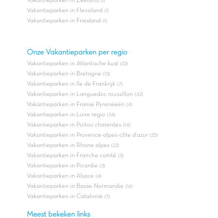
Vakantieparken in Zeeland
(1)
Vakantieparken in Flevoland
(1)
Vakantieparken in Friesland
(1)
Onze Vakantieparken per regio
Vakantieparken in Atlantische kust
(32)
Vakantieparken in Bretagne
(15)
Vakantieparken in Ile de Frankrijk
(7)
Vakantieparken in Languedoc roussillon
(42)
Vakantieparken in Franse Pyreneeën
(4)
Vakantieparken in Loire regio
(24)
Vakantieparken in Poitou charentes
(14)
Vakantieparken in Provence-alpes-côte d'azur
(25)
Vakantieparken in Rhone alpes
(22)
Vakantieparken in Franche comté
(5)
Vakantieparken in Picardie
(3)
Vakantieparken in Alsace
(4)
Vakantieparken in Basse-Normandie
(16)
Vakantieparken in Catalonië
(7)
Meest bekeken links