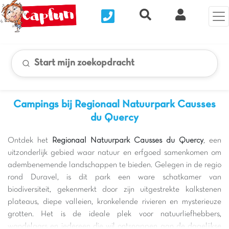
Nous contacter
Recherche rapide
Mijn Clix 
Start mijn zoekopdracht
Campings bij Regionaal Natuurpark Causses
du Quercy
Ontdek het
Regionaal Natuurpark Causses du Quercy
, een
uitzonderlijk gebied waar natuur en erfgoed samenkomen om
adembenemende landschappen te bieden. Gelegen in de regio
rond Duravel, is dit park een ware schatkamer van
biodiversiteit, gekenmerkt door zijn uitgestrekte kalkstenen
plateaus, diepe valleien, kronkelende rivieren en mysterieuze
grotten. Het is de ideale plek voor natuurliefhebbers,
wandelaars en iedereen die wil ontsnappen aan de dagelijkse