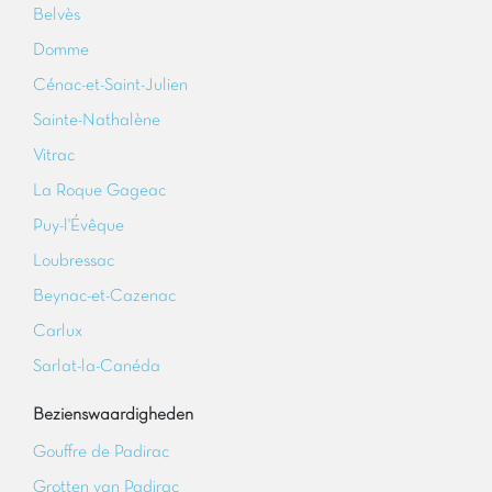
Belvès
Domme
Cénac-et-Saint-Julien
Sainte-Nathalène
Vitrac
La Roque Gageac
Puy-l'Évêque
Loubressac
Beynac-et-Cazenac
Carlux
Sarlat-la-Canéda
Bezienswaardigheden
Gouffre de Padirac
Grotten van Padirac