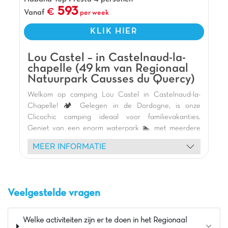
aquacentrum! Je bent hier in de geweldige
593
Vanaf
per week
handen van Mathieu en Dominique! Profiteer
ervan!
KLIK HIER
Pluspunten
Lou Castel – in Castelnaud-la-
Aan de rivier Lot
chapelle (49 km van Regionaal
Waterglijbanen en Crazy Cone
Natuurpark Causses du Quercy)
Vlakbij Cahors
Welkom op camping Lou Castel in Castelnaud-la-
Chapelle! 🏕️ Gelegen in de Dordogne, is onze
Clicochic camping ideaal voor familievakanties.
Geniet van een enorm waterpark 🏊 met meerdere
zwembaden, gigantische glijbanen 🎢 en
MEER INFORMATIE
waterspeeltuinen voor kinderen. Ontspan in de zon of
vermaak u op het multisportterrein en de jeu-de-
boulesbaan. Jonge avonturiers zullen dol zijn op het
klimparcours en de speeltuinen.
Veelgestelde vragen
Verblijf in onze moderne en comfortabele stacaravans
🏡 met terras. Verken de omgeving: ontdek het
majestueuze Château de Castelnaud 🏰, de Jardins
Welke activiteiten zijn er te doen in het Regionaal