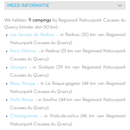
MEER INFORMATIE
routine. Het park herbergt een opmerkelijke flora en fauna,
evenals fascinerende geologische en archeologische
vindplaatsen, getuigen van miljoenen jaren geschiedenis.
We hebben
9 campings
bij Regionaal Natuurpark Causses du
Kiezen voor een Capfun camping nabij het Regionaal
Quercy (minder dan 50 km) :
Natuurpark Causses du Quercy staat garant voor een
Les Secrets de Padirac
– in Padirac (30 km van Regionaal
geslaagde familievakantie. Onze campings zijn ontworpen om
Natuurpark Causses du Quercy)
maximaal comfort en entertainment te bieden voor alle
Roca d'Amour
– in Padirac (31 km van Regionaal Natuurpark
leeftijden. Na een dag de wonderen van het park te hebben
Causses du Quercy)
verkend, kunt u ontspannen aan de rand van onze
Granges
– in Grolejac (39 km van Regionaal Natuurpark
waterparken
, genieten van animatie voor kinderen en
volwassenen, of gewoon tot rust komen in een groene
Causses du Quercy)
omgeving. Het is de perfecte gelegenheid om avontuur in de
Beau Rivage
– in La Roque-gageac (44 km van Regionaal
natuur te combineren met het comfort en de gezelligheid van
Natuurpark Causses du Quercy)
een Capfun camping, waardoor onvergetelijke herinneringen
Paille Basse
– in Souillac (44 km van Regionaal Natuurpark
voor het hele gezin worden gecreëerd.
Causses du Quercy)
De activiteiten rondom uw Capfun camping zijn talrijk en
Chataigneraie
– in Prats-de-carlux (46 km van Regionaal
gevarieerd. Verken de beroemde
Grotten van Pech Merle
met
hun prehistorische schilderingen, bezoek het charmante dorp
Natuurpark Causses du Quercy)