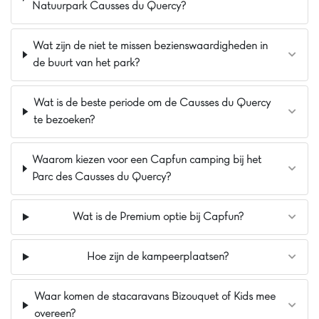
de Marqueyssac 🌿, Sarlat-la-Canéda of maak een
Natuurpark Causses du Quercy?
kanotocht op de Dordogne 🛶. Een gezellige bar-
restaurant wacht op u voor heerlijke momenten. Een
Wat zijn de niet te missen bezienswaardigheden in
onvergetelijke vakantie wacht op u! 🌞
de buurt van het park?
De mening van Jasmijn
Ik heb de natuurlijke omgeving echt geweldig
Wat is de beste periode om de Causses du Quercy
gevonden, zo rustig met een prachtig uitzicht op
te bezoeken?
de vallei bij camping Lou Castel. Het zwembad
en de waterglijbanen waren top, en het beste:
het ligt ideaal om Sarlat en de kastelen van het
Waarom kiezen voor een Capfun camping bij het
Zwarte Périgord te bezoeken. Het is echt de
Parc des Causses du Quercy?
perfecte plek om op te laden terwijl je de regio
verkent!
Wat is de Premium optie bij Capfun?
Pluspunten
Op 20 minuten van Sarlat
Hoe zijn de kampeerplaatsen?
Natuurlijke en rustige omgeving
Nieuw: Buitenzwembad
Waar komen de stacaravans Bizouquet of Kids mee
overeen?