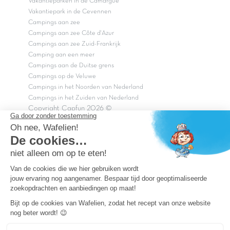
Vakantieparken in de Camargue
Vakantiepark in de Cevennen
Campings aan zee
Campings aan zee Côte d'Azur
Campings aan zee Zuid-Frankrijk
Camping aan een meer
Campings aan de Duitse grens
Campings op de Veluwe
Campings in het Noorden van Nederland
Campings in het Zuiden van Nederland
Copyright Capfun 2026 ©
Bij Capfun solliciteren
Veelgestelde vragen
Dutchbox Vakantiepark
Superdeals
Capfun in de media
Carabouille.nl
Wettelijke bepalingen
Algemene reisvoorwaarden
Sitemap
Persvragen? mail
persvragen@capfun.com