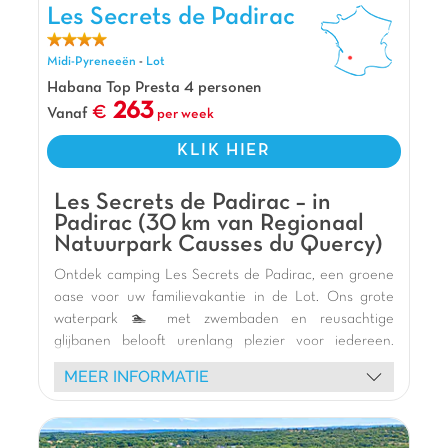
Les Secrets de Padirac, Vakantiepark Midi-Pyreneeën
Les Secrets de Padirac
Midi-Pyreneeën
-
Lot
Habana Top Presta 4 personen
263
Vanaf
per week
KLIK HIER
Les Secrets de Padirac – in
Padirac (30 km van Regionaal
Natuurpark Causses du Quercy)
Ontdek camping Les Secrets de Padirac, een groene
oase voor uw familievakantie in de Lot. Ons grote
waterpark 🏊 met zwembaden en reusachtige
glijbanen belooft urenlang plezier voor iedereen.
Kinderen zullen dol zijn op de ongelooflijke 🎢
MEER INFORMATIE
speeltuin in kasteelvorm. Verblijf in onze comfortabele
🏕️ stacaravans met houten terras, genesteld in een
rustgevende natuurlijke omgeving. Profiteer van de