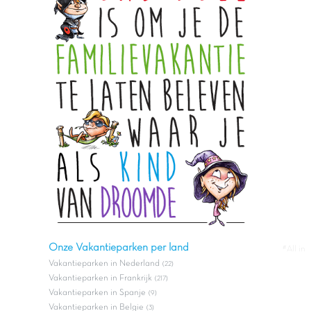
Onze Vakantieparken per land
#All in
Vakantieparken in Nederland
(22)
Vakantieparken in Frankrijk
(217)
Vakantieparken in Spanje
(9)
Vakantieparken in Belgie
(3)