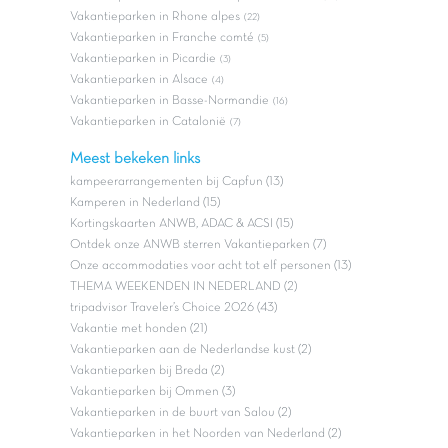
Vakantieparken in Rhone alpes
(22)
Vakantieparken in Franche comté
(5)
Vakantieparken in Picardie
(3)
Vakantieparken in Alsace
(4)
Vakantieparken in Basse-Normandie
(16)
Vakantieparken in Catalonië
(7)
Meest bekeken links
kampeerarrangementen bij Capfun (13)
Kamperen in Nederland (15)
Kortingskaarten ANWB, ADAC & ACSI (15)
Ontdek onze ANWB sterren Vakantieparken (7)
Onze accommodaties voor acht tot elf personen (13)
THEMA WEEKENDEN IN NEDERLAND (2)
tripadvisor Traveler’s Choice 2026 (43)
Vakantie met honden (21)
Vakantieparken aan de Nederlandse kust (2)
Vakantieparken bij Breda (2)
Vakantieparken bij Ommen (3)
Vakantieparken in de buurt van Salou (2)
Vakantieparken in het Noorden van Nederland (2)