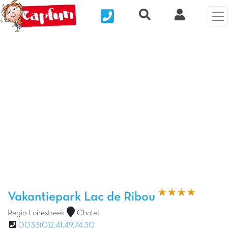
Nous contacter
Recherche rapide
Mijn Clix 
Vorige foto
Vol
Vakantiepark Lac de Ribou
Regio Loirestreek
Cholet
0033(0)2.41.49.74.30