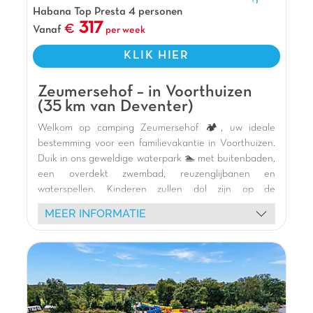
in totaal 490 m2. Dat is twee keer zo groot als
Habana Top Presta 4 personen
317
voorheen!
Vanaf
per week
Pluspunten
KLIK HIER
Gelegen op De Veluwe
Zeumersehof – in Voorthuizen
Gezellige indoorspeeltuin De Speelpiraat
(35 km van Deventer)
Op nog geen 14 km van Walibi Holland
Welkom op camping Zeumersehof 🏕️, uw ideale
bestemming voor een familievakantie in Voorthuizen.
Duik in ons geweldige waterpark 🏊 met buitenbaden,
een overdekt zwembad, reuzenglijbanen en
waterspellen. Kinderen zullen dol zijn op de
piratenspeeltuin 🎢, trampolines en het springkasteel,
MEER INFORMATIE
en natuurlijk de schuimparty's en animatieshows 🎉.
Verblijf in onze comfortabele, moderne stacaravans
🏡 aan een rustig kanaal, omgeven door een groene
natuurlijke omgeving 🌿. Verken de omgeving per
fiets dankzij onze fietsverhuur of geniet van de tennis-
en jeu-de-boulesbanen. Ontdek Paleis Het Loo in
Apeldoorn, het Veluws Zandsculpturenfestijn en het