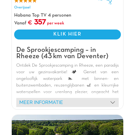
en peuterbad.
Overijssel
Pluspunten
Habana Top TV 4 personen
357
Vanaf
per week
Waterpark en Glijbanen inbegrepen
Slechts 10min van Duitsland
KLIK HIER
Carabouille speeltuin
De Sprookjescamping – in
Rheeze (43 km van Deventer)
Ontdek De Sprookjescamping in Rheeze, een paradijs
voor uw gezinsvakantie! 🏕️ Geniet van een
ongelooflijk waterpark 🏊 met binnen- en
buitenzwembaden, reuzenglijbanen 🎢 en kleurrijke
waterspellen voor urenlang plezier, ongeacht het
weer. Kinderen zullen dol zijn op de thematische
MEER INFORMATIE
speeltuinen, zoals het enorme houten piratenschip 🏰,
het speelkasteel op zand en de veilige
binnenspeeltuinen. Dynamische animatie met
mascottes en shows 🎭 garandeert onvergetelijke
avonden. Verblijf in onze moderne en comfortabele