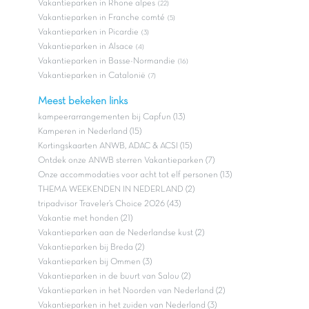
Vakantieparken in Rhone alpes
(22)
Vakantieparken in Franche comté
(5)
Vakantieparken in Picardie
(3)
Vakantieparken in Alsace
(4)
Vakantieparken in Basse-Normandie
(16)
Vakantieparken in Catalonië
(7)
Meest bekeken links
kampeerarrangementen bij Capfun (13)
Kamperen in Nederland (15)
Kortingskaarten ANWB, ADAC & ACSI (15)
Ontdek onze ANWB sterren Vakantieparken (7)
Onze accommodaties voor acht tot elf personen (13)
THEMA WEEKENDEN IN NEDERLAND (2)
tripadvisor Traveler’s Choice 2026 (43)
Vakantie met honden (21)
Vakantieparken aan de Nederlandse kust (2)
Vakantieparken bij Breda (2)
Vakantieparken bij Ommen (3)
Vakantieparken in de buurt van Salou (2)
Vakantieparken in het Noorden van Nederland (2)
Vakantieparken in het zuiden van Nederland (3)