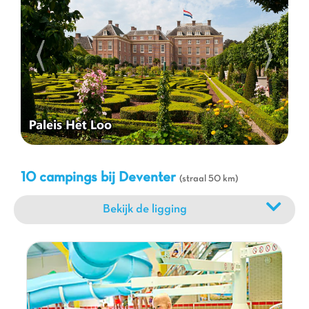
van geschiedenis houdt of gewoon op zoek bent naar quality
time met het gezin, onze Capfun campings bieden u het ideale
startpunt om deze prachtige regio te ontdekken. Bereid u voor
op een vakantie vol ontdekkingen en gelach, waar elke dag
nieuwe avonturen brengt.
10 campings bij Deventer
(straal 50 km)
Bekijk de ligging