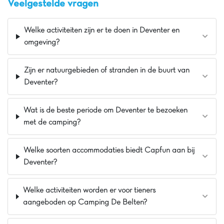
Veelgestelde vragen
heerlijke maaltijden in het moderne restaurant 🍽️ met
terras. Verken de omgeving met onze Capfun fietsen
🚴‍♀️ of bezoek de charmante steden van de
Welke activiteiten zijn er te doen in Deventer en
Achterhoek, met zijn historische kasteel en levendige
omgeving?
pleinen. Een handige supermarkt is ook aanwezig.
Klantbeoordeling: 9,3/10.
Zijn er natuurgebieden of stranden in de buurt van
De mening van Jasmijn
Deventer?
Vakantiepark het Wieskamp beschikt over
een prachtige natuurspeeltuin en een
Wat is de beste periode om Deventer te bezoeken
indoorspeeltuin voor uren speelplezier voor de
met de camping?
kids ongeacht het weer! Ideaal gelegen op
fietsafstand van Winterswijk net naast de Duitse
grens, perfect voor leuke uitstapjes in binnen- en
Welke soorten accommodaties biedt Capfun aan bij
buitenland.
Deventer?
Pluspunten
Welke activiteiten worden er voor tieners
Op 3 km van Winterswijk
aangeboden op Camping De Belten?
Dichtbij de Duitse grens
Natuurspeeltuin