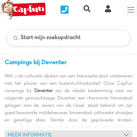
Nous contacter
Recherche rapide
Mijn Clix 
Start mijn zoekopdracht
Campings bij Deventer
Wilt u de culturele rijkdom van een historische stad combineren
met het plezier van een buitenluchtvakantie? Onze Capfun
campings bij
Deventer
zijn de ideale bestemming voor uw
volgende gezinsuitstapje. Deventer, een charmante Hanzestad
gelegen aan de oevers van de IJssel, staat bekend om zijn
goed bewaarde middeleeuwse binnenstad, pittoreske straatjes
en gezellige sfeer. Slenter door de geplaveide straten,
bewonder de historische gevels en ontdek de vele winkels en
MEER INFORMATIE
cafés die de stad levendig maken. Het is een perfecte plek voor