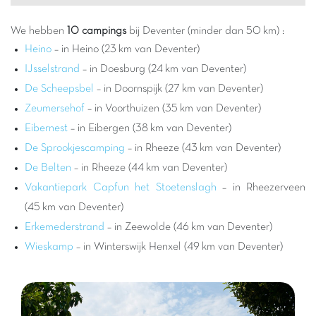
dagtochten, die een fascinerend inzicht bieden in de
Nederlandse geschiedenis en cultuur.
We hebben
10 campings
bij Deventer (minder dan 50 km) :
Verblijven op een Capfun camping in de buurt van Deventer
Heino
– in Heino (23 km van Deventer)
betekent kiezen voor een vakantie waar ontspanning en
IJsselstrand
– in Doesburg (24 km van Deventer)
avontuur samenkomen. Na het verkennen van de schatten van
De Scheepsbel
– in Doornspijk (27 km van Deventer)
de stad, kunt u heerlijk tot rust komen in het comfort van uw
Zeumersehof
– in Voorthuizen (35 km van Deventer)
stacaravan of op uw kampeerplaats. Onze campings zijn
Eibernest
– in Eibergen (38 km van Deventer)
ontworpen voor het geluk van het hele gezin, met spectaculaire
waterparken
, glijbanen voor alle leeftijden en verwarmde
De Sprookjescamping
– in Rheeze (43 km van Deventer)
zwembaden. Kinderen zullen dol zijn op onze kinderclubs met
De Belten
– in Rheeze (44 km van Deventer)
leuke en creatieve activiteiten, terwijl ouders kunnen genieten
Vakantiepark Capfun het Stoetenslagh
– in Rheezerveen
van avondanimatie en hoogwaardige faciliteiten. Dit
(45 km van Deventer)
garandeert vrolijke momenten en kostbare herinneringen.
Erkemederstrand
– in Zeewolde (46 km van Deventer)
De regio rond Deventer en Eibergen barst ook van de
Wieskamp
– in Winterswijk Henxel (49 km van Deventer)
activiteiten voor elk wat wils. Geniet van prachtige fietstochten
langs de IJssel, verken de groene landschappen van het
Nederlandse platteland of bezoek andere charmante steden
en dorpen in de omgeving. Of u nu een natuurliefhebber bent,