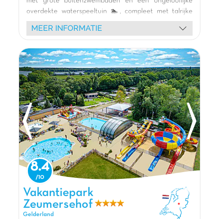
met grote buitenzwembaden en een ongelooflijke
overdekte waterspeeltuin 🏊, compleet met talrijke
Waterpark en glijbanen inbegrepen
glijbanen 🎢 voor urenlang plezier, ongeacht het
MEER INFORMATIE
weer. Kinderen zullen dol zijn op onze thema-
speeltuinen (kasteel, boot, onderzeeër, skelterbaan)
en creatieve animaties 🎨. Verblijf in onze moderne
en ruime stacaravans 🏡 met terras, omgeven door
groen 🌿. Ontdek de natuur van de Veluwe, bezoek
het charmante Zwolle of het Dolfinarium in Harderwijk
🐬. Met sportactiviteiten en een gezellig restaurant
🍽️ belooft De Scheepsbel ontspanning en vermaak
voor iedereen.
De mening van Jasmijn
Vakantiepark de Scheepsbel bevindt zich
midden in de Veluwe. Je kunt hier fijn wandelen
8.4
en genieten van de natuur. Het park wordt
namelijk omringd door bossen, heide en een
Vakantiepark Zeumersehof, Vakantiepark Gelderland
Vakantiepark
zandverstuiving met dieren. Daarnaast heeft De
Zeumersehof
Scheepsbel een mooie indoorspeeltuin. Ook
Gelderland
heeft de Scheepsbel 2 nieuwe zwembaden van