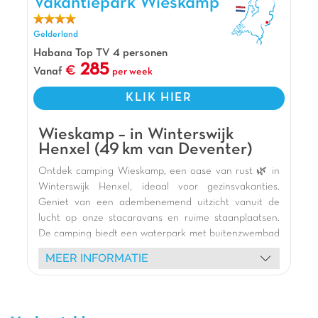
Vakantiepark Wieskamp
kilometer lange strand dat aan dit vakantiepark
ligt. Ook kun je hier urenlang spelen bij het super
Gelderland
kleurrijke waterspeeleiland. Met maar liefst 6
Habana Top TV 4 personen
glijbanen waaronder de Spacebowl, zijn jullie hier
285
Vanaf
per week
niet meer weg te slaan! Relax daarna in het
zwembad en je dag bij Capfun Erkemederstrand
KLIK HIER
helemaal perfect!
Pluspunten
Wieskamp – in Winterswijk
Henxel (49 km van Deventer)
3 km lang zandstrand
Ontdek camping Wieskamp, een oase van rust 🌿 in
Aan het langste strand van Flevoland
Winterswijk Henxel, ideaal voor gezinsvakanties.
Op 20 min van het Dolfinarium
Geniet van een adembenemend uitzicht vanuit de
lucht op onze stacaravans en ruime staanplaatsen.
De camping biedt een waterpark met buitenzwembad
en peuterbad 🏊, perfect voor kinderen. Jonge
MEER INFORMATIE
vakantiegangers zullen dol zijn op de vele speeltuinen
🎢 (binnen en buiten, schommels, glijbanen, skelters)
en de gevarieerde animatie 🥳 met mascottes,
schuimparty's en creatieve workshops. Geniet van