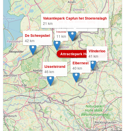
Vakantiepark Capfun het Stoetenslagh
De Belten
De Sprookjescamping
21 km
18 km
18 km
Heino
De Scheepsbel
11 km
42 km
Vlinderloo
Attractiepark Hellendoorn
41 km
Eibernest
IJsselstrand
40 km
46 km