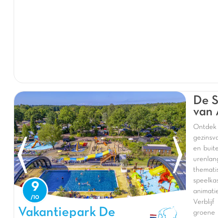
De S
van 
Ontdek
gezinsv
en buit
urenlan
themati
speelk
9
animati
Verblij
Vakantiepark De Sprookjescamping, Vakantiepark Overijssel
Vakantiepark De
groene 