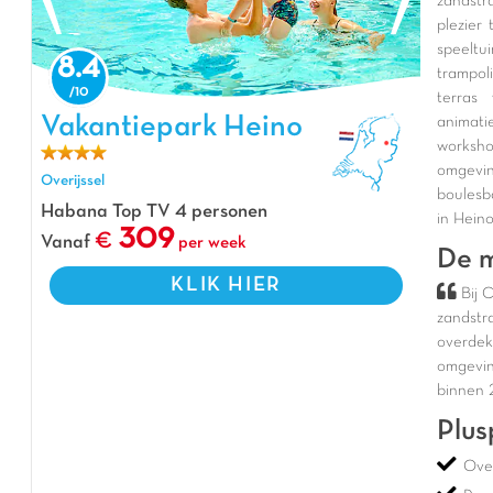
zandstr
plezier
speeltu
8.4
trampo
terras
Vakantiepark Heino, Vakantiepark Overijssel
Vakantiepark Heino
animati
worksh
omgevi
Overijssel
boulesb
Habana Top TV 4 personen
in Heino
309
Vanaf
per week
De m
KLIK HIER
Bij 
zandstr
overdek
omgevin
binnen 
Plus
Ove