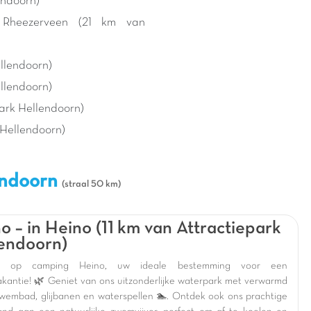
endoorn)
 Rheezerveen (21 km van
llendoorn)
ellendoorn)
park Hellendoorn)
 Hellendoorn)
lendoorn
(straal 50 km)
o – in Heino (11 km van Attractiepark
endoorn)
m op camping Heino, uw ideale bestemming voor een
akantie! 🌿 Geniet van ons uitzonderlijke waterpark met verwarmd
wembad, glijbanen en waterspellen 🏊. Ontdek ook ons prachtige