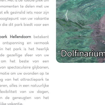
len. Het is de ideale plek om
demomenten te delen met uw
 elk gezinslid iets naar zijn
hoogtepunt van uw vakantie
n die dit park biedt voor een
park Hellendoorn
betekent
r ontspanning en vermaak
 het park is het heerlijk
de gezellige sfeer van uw
n om het beste van een
van spectaculaire glijbanen,
nimatie om uw avonden op te
ng van het attractiepark te
en, alles in een natuurlijke
exibiliteit van uw dagen,
 en de geneugten van het
ijke vakantie.