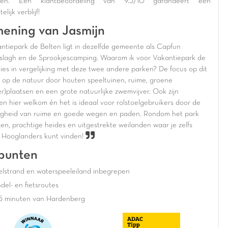
nen. Een klantbeoordeling van 9.3/10 garandeert een
lijk verblijf!
ening van Jasmijn
ntiepark de Belten ligt in dezelfde gemeente als Capfun
slagh en de Sprookjescamping. Waarom ik voor Vakantiepark de
kies in vergelijking met deze twee andere parken? De focus op dit
gt op de natuur door houten speeltuinen, ruime, groene
r)plaatsen en een grote natuurlijke zwemvijver. Ook zijn
en hier welkom én het is ideaal voor rolstoelgebruikers door de
gheid van ruime en goede wegen en paden. Rondom het park
sen, prachtige heides en uitgestrekte weilanden waar je zelfs
 Hooglanders kunt vinden!
punten
elstrand en waterspeeleiland inbegrepen
el- en fietsroutes
5 minuten van Hardenberg