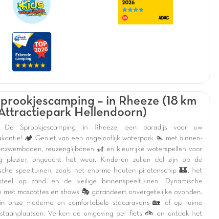
prookjescamping – in Rheeze (18 km
Attractiepark Hellendoorn)
 De Sprookjescamping in Rheeze, een paradijs voor uw
akantie! 🏕️ Geniet van een ongelooflijk waterpark 🏊 met binnen-
enzwembaden, reuzenglijbanen 🎢 en kleurrijke waterspellen voor
g plezier, ongeacht het weer. Kinderen zullen dol zijn op de
sche speeltuinen, zoals het enorme houten piratenschip 🏰, het
asteel op zand en de veilige binnenspeeltuinen. Dynamische
e met mascottes en shows 🎭 garandeert onvergetelijke avonden.
f in onze moderne en comfortabele stacaravans 🏡 of op ruime
staanplaatsen. Verken de omgeving per fiets 🚲 en ontdek het