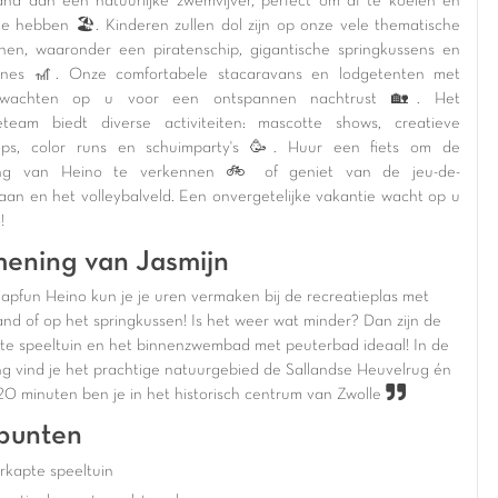
and aan een natuurlijke zwemvijver, perfect om af te koelen en
 te hebben 🏖️. Kinderen zullen dol zijn op onze vele thematische
inen, waaronder een piratenschip, gigantische springkussens en
lines 🎢. Onze comfortabele stacaravans en lodgetenten met
 wachten op u voor een ontspannen nachtrust 🏡. Het
eteam biedt diverse activiteiten: mascotte shows, creatieve
ops, color runs en schuimparty's 🥳. Huur een fiets om de
ng van Heino te verkennen 🚲 of geniet van de jeu-de-
aan en het volleybalveld. Een onvergetelijke vakantie wacht op u
!
ening van Jasmijn
Capfun Heino kun je je uren vermaken bij de recreatieplas met
and of op het springkussen! Is het weer wat minder? Dan zijn de
te speeltuin en het binnenzwembad met peuterbad ideaal! In de
g vind je het prachtige natuurgebied de Sallandse Heuvelrug én
20 minuten ben je in het historisch centrum van Zwolle
punten
rkapte speeltuin