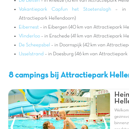
De Belten
– in Rheeze (18 km van Attractiepark Hell
Vakantiepark Capfun het Stoetenslagh
– in
Attractiepark Hellendoorn)
Eibernest
– in Eibergen (40 km van Attractiepark He
Vlinderloo
– in Enschede (41 km van Attractiepark H
De Scheepsbel
– in Doornspijk (42 km van Attractie
IJsselstrand
– in Doesburg (46 km van Attractiepark
8 campings bij Attractiepark Hel
Hein
Hell
Welko
gezinsv
binnenz