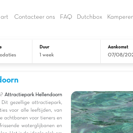
art
Contacteer ons
FAQ
Dutchbox
Kamperen
e
Duur
Aankomst
odaties
1 week
07/08/20
doorn
in?
Attractiepark Hellendoorn
it gezellige attractiepark,
es voor alle leeftijden, van
de achtbanen voor tieners en
frissende waterglijbanen en