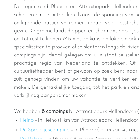
De regio rond Rheeze en Attractiepark Hellendoor
schatten om te ontdekken. Naast de spanning van he
omliggende natuur verkennen, ideaal voor fietstoch
gezin. De groene landschappen en charmante dorpjes 
om tot rust te komen. Mis niet de kans om lokale mark
specialiteiten te proeven of te slenteren langs de riv
campings zijn ideaal gelegen om u in staat te stelle
prachtige regio van Nederland te ontdekken. Of u
cultuurliefhebber bent of gewoon op zoek bent naa
zult genoeg vinden om uw vakantie te verrijken en u
maken. De gemakkelijke toegang tot het park en ande
verblijf nog aangenamer maken.
We hebben
8 campings
bij Attractiepark Hellendoorn 
Heino
– in Heino (11 km van Attractiepark Hellendoor
De Sprookjescamping
– in Rheeze (18 km van Attrac