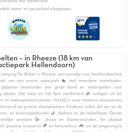
reatieplas met zandstrand
rdekt zwem- en peuterbad inbegrepen
elten – in Rheeze (18 km van
actiepark Hellendoorn)
camping De Belten in Rheeze, een paradijs voor familievakanties!
iet van een enorm waterpark 🏊 met meerdere zwembaden,
 glijbanen (waaronder een grote bowl) en waterspellen voor
g plezier. Het meer en het fijne zandstrand 🌿 nodigen uit tot
 en watersportactiviteiten. Verblijf in onze moderne stacaravans
 terras of op groene staanplaatsen. Kinderen zullen dol zijn op de
nnen- en buitenspeeltuinen 🎢, skelters en de tokkelbaan. Geniet
estelijke animatie 🥳, shows en thema-avonden. Ter plaatse
ant (pizzeria, brasserie) 🍕 en fietsverhuur 🚲 om de omgeving te