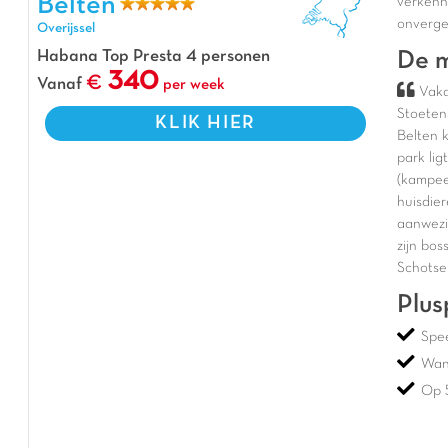
Belten
verken
onvergete
Overijssel
Habana Top Presta 4 personen
De m
340
Vanaf
per week
Vaka
Stoeten
KLIK HIER
Belten 
park li
(kampee
huisdier
aanwezi
zijn bos
Schotse
Plus
Spe
Wand
Op 