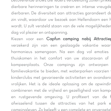
betoverende shows die ieders verbeelding zullen prikke
dierbare herinneringen te creëren en intense vreug
dierbaren. De diversiteit aan attracties garandeert dat
zin vindt, waardoor uw bezoek aan Hellendoorn een 
wordt. U zult versteld staan van de vele mogelijkhede
dag vol plezier en ontspanning.
Kiezen voor een
Capfun camping nabij Attractie
verzekerd zijn van een geslaagde vakantie waa
harmonieus samengaan. Na een dag vol emoties in
thuiskomen in het comfort van uw stacaravan of 
kampeerplaats. Onze campings zijn ontworpe
familievakantie te bieden, met waterparken voorzien 
kinderclubs met gevarieerde activiteiten en avonda
vrolijken. Het is de ideale oplossing om de opwindi
combineren met de vrijheid en gezelligheid van kamper
en rustgevende omgeving. U profiteert van de fl
afwisselend tussen de attracties van het park
campingleven. Zo beleeft u een complete en onvergetel