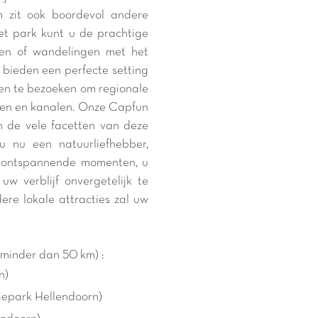
n zit ook boordevol andere
t park kunt u de prachtige
ten of wandelingen met het
bieden een perfecte setting
ten te bezoeken om regionale
ieren en kanalen. Onze Capfun
n de vele facetten van deze
 nu een natuurliefhebber,
r ontspannende momenten, u
w verblijf onvergetelijk te
re lokale attracties zal uw
(minder dan 50 km) :
n)
tiepark Hellendoorn)