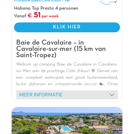
Provence-Alpen-Côte d'Azur
-
Var
de la Coopérative"). Mijn favoriete
Habana Top Presta 4 personen
accommodatie: de nieuwe "Bizouquet"
51
Vanaf
per week
stacaravans, waar kinderen dol op zijn. La
Pinède heeft ook twee glijbanen en animaties
KLIK HIER
die zowel jong als oud zullen plezieren!
Pluspunten
Baie de Cavalaire – in
Cavalaire-sur-mer (15 km van
Verwarmde zwembaden
Saint-Tropez)
Slechts 10km van St. Tropez
Welkom op camping Baie de Cavalaire in Cavalaire-
Op 2 km van stranden
sur-Mer, aan de prachtige Côte d'Azur! 🌞 Geniet van
een compleet waterpark met groot buitenzwembad,
leuke glijbanen en ontspannende jacuzzi 🏊. Onze
moderne en comfortabele stacaravans, met
MEER INFORMATIE
schaduwrijke terrassen te midden van weelderige
vegetatie 🌿, zijn perfect voor vakanties met familie of
vrienden. Kinderen zullen dol zijn op de speeltuin en
de gevarieerde animatie met onze mascotte 🎢,
terwijl oudere kinderen en volwassenen kunnen
genieten van het multisportterrein en de