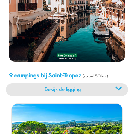
u meer geheime baaien ontdekken, watersporten beoefenen of
een boottocht maken langs de kustlijn. Het achterland van de
Var biedt ook prachtige mogelijkheden voor wandelingen en
bezoeken aan hooggelegen dorpjes zoals Gassin of
Ramatuelle, met adembenemende panorama's. Mis de
Provençaalse markt van Saint-Tropez niet om de lokale smaken
te proeven. Of u nu van cultuur, natuur of luieren houdt, een
verblijf op een
Capfun camping
bij Saint-Tropez belooft u
onvergetelijke herinneringen onder de mediterrane zon.
9 campings bij Saint-Tropez
(straal 50 km)
Bekijk de ligging