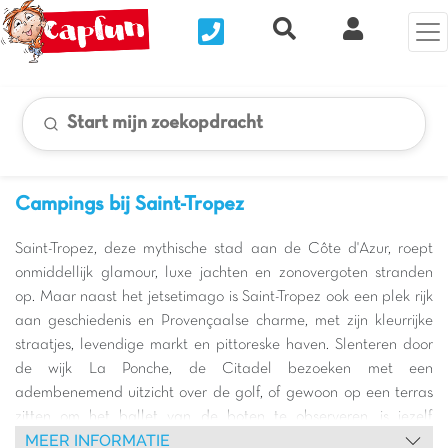
Nous contacter
Recherche rapide
Mijn Clix 
Start mijn zoekopdracht
Campings bij Saint-Tropez
Saint-Tropez, deze mythische stad aan de Côte d'Azur, roept
onmiddellijk glamour, luxe jachten en zonovergoten stranden
op. Maar naast het jetsetimago is Saint-Tropez ook een plek rijk
aan geschiedenis en Provençaalse charme, met zijn kleurrijke
straatjes, levendige markt en pittoreske haven. Slenteren door
de wijk La Ponche, de Citadel bezoeken met een
adembenemend uitzicht over de golf, of gewoon op een terras
zitten om het ballet van de boten te observeren, is jezelf
MEER INFORMATIE
onderdompelen in de unieke sfeer van deze iconische