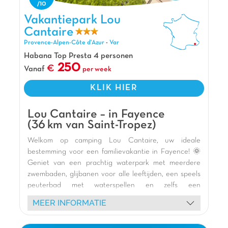
Fréjus
, afwisselend tussen
ontspanning
en
Vakantiepark Lou Cantaire, Vakantiepark Provence-Alpen-Côte
Vakantiepark Lou
zwemmen
. De
zondagsmarkt
is een echt plezier,
d'Azur
Cantaire
vol
kleuren
en
lokale smaken
. En vooral, mis
Cap
Provence-Alpen-Côte d'Azur
-
Var
Dramont
niet: een
ansichtkaartdecor
met zijn
baaien
en
turquoise wateren
een droom!
Habana Top Presta 4 personen
250
Vanaf
per week
Pluspunten
KLIK HIER
Op 7 km van de stranden
Op 3.5 km van het stadscentrum van Frejus
Lou Cantaire – in Fayence
Wandeling van Cap Dramont op 15 km
(36 km van Saint-Tropez)
Welkom op camping Lou Cantaire, uw ideale
bestemming voor een familievakantie in Fayence! 🌞
Geniet van een prachtig waterpark met meerdere
zwembaden, glijbanen voor alle leeftijden, een speels
peuterbad met waterspellen en zelfs een
ontspannend bubbelbad. 🏊 Kinderen zullen dol zijn
MEER INFORMATIE
op onze moderne en veilige speeltuinen, inclusief een
houten structuur en schommels. 🎢 Verblijf in onze