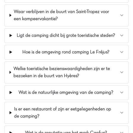
gezinsvriendelijk vakantiepark
waar
alleen
Waar verblijven in de buurt van Saint-Tropez voor
voetgangers
zijn toegestaan, geen auto's! Bij
aankomst kunt u uw auto uitladen vanaf
de
een kampeervakantie?
parkeerplaats bij de ingang
met behulp van de
beschikbare karren — handig en eenvoudig. Het
Ligt de camping dicht bij grote toeristische steden?
zwemparadijs,
geopend van april tot september
,
is een genot voor jong en oud.
De zee
en
de
stranden
liggen om de hoek van het
Hoe is de omgeving rond camping Le Fréjus?
vakantiepark, u hoeft alleen maar de weg over
te steken. In het noorden ligt een
klein vliegveld
Welke toeristische bezienswaardigheden zijn er te
dat zeer weinig wordt gebruikt, dus u zult in zeer
bezoeken in de buurt van Hyères?
zeldzame gevallen een vliegtuig horen. En
voor
fietsliefhebbers
loopt het fietspad Toulon-
Lavandou vlak langs het park!
Wat is de natuurlijke omgeving van de camping?
Is er een restaurant of zijn er eetgelegenheden op
Pluspunten
de camping?
80m van de zee, tegenover Porquerolles-eilanden
Op 20 minuten van het strand van Estagnol
Wat is de reputatie van het merk Capfun?