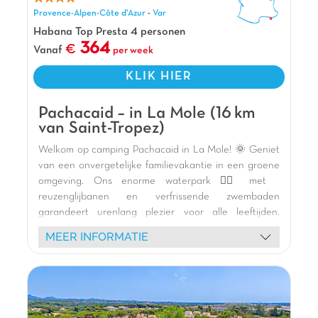
Provence-Alpen-Côte d'Azur
-
Var
is geschikt voor
gezinnen
,
tieners
en
kinderen
.
Minder geschikt voor kleine kinderen of mensen
Habana Top Presta 4 personen
364
met beperkte mobiliteit, omdat het op een
steile
Vanaf
per week
helling
ligt.
KLIK HIER
Pluspunten
Op slechts 2 km van het strand
Pachacaid – in La Mole (16 km
van Saint-Tropez)
6 minuten van Saint Aygulf en 10 van Roquebrune
30km van St Tropez en 47km van Cannes
Welkom op camping Pachacaid in La Mole! 🌞 Geniet
van een onvergetelijke familievakantie in een groene
omgeving. Ons enorme waterpark 🏊‍♀️ met
reuzenglijbanen en verfrissende zwembaden
garandeert urenlang plezier voor alle leeftijden.
Verblijf in onze comfortabele stacaravans met terras
MEER INFORMATIE
🏡. Kinderen zullen dol zijn op het Cross Park 🎢, de
opblaasbare speeltuinen en trampolines, terwijl
volwassenen kunnen ontspannen in de spa 🧖‍♀️ of zich
vermaken op de sportvelden (padel, basketbal, jeu de
boules). Dynamische animaties (schuimparty's, Holi) en