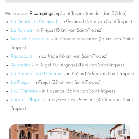
bestemming. Het is het ideale vertrekpunt om de schatten van
de Var te verkennen en te genieten van een uitzonderlijke
We hebben
9 campings
bij Saint-Tropez (minder dan 50 km) :
mediterrane omgeving.
La Pinède de Grimaud
– in Grimaud (6 km van Saint-Tropez)
Kiezen voor een Capfun camping bij Saint-Tropez betekent het
La Rumba
– in Fréjus (15 km van Saint-Tropez)
beste van twee werelden: de nabijheid van de bruisende sfeer
Baie de Cavalaire
– in Cavalaire-sur-mer (15 km van Saint-
van Saint-Tropez en de rustgevende kalmte van een
Tropez)
kwaliteitsvolle familieaccommodatie. Onze campings zijn
Pachacaid
– in La Mole (16 km van Saint-Tropez)
ontworpen voor het geluk van iedereen, met spectaculaire
waterparken
, glijbanen voor kinderen en volwassenen, en
Aubrèdes
– in Puget Sur Argens (21 km van Saint-Tropez)
verwarmde zwembaden om in elk seizoen van het zwemmen te
La Baume - La Palmeraie
– in Fréjus (22 km van Saint-Tropez)
genieten. Na een dag de omgeving te hebben verkend of te
Le Fréjus
– in Fréjus (22 km van Saint-Tropez)
hebben ontspannen op de stranden, vindt u het comfort van uw
Lou Cantaire
– in Fayence (36 km van Saint-Tropez)
stacaravan en de gezelligheid van onze animatie terug. Het is
Parc et Plage
– in Hyères Les Palmiers (43 km van Saint-
de garantie voor een geslaagde vakantie, waar iedereen zijn
Tropez)
eigen ritme vindt tussen culturele ontdekkingen, luieren en leuke
activiteiten.
De regio rond Saint-Tropez barst van de activiteiten voor het
hele gezin. Naast de beroemde stranden van Pampelonne kunt