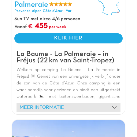
welkom voor een sublieme vakantie!
Palmeraie
Pluspunten
Provence-Alpen-Côte d'Azur
-
Var
Sun TV met airco 4/6 personen
Op 7 km van de zandstranden en Fréjus
455
Vanaf
per week
Op slechts 9km van Saint Raphaël
Op slechts 10min van Roquebrune-sur-Argens
KLIK HIER
La Baume - La Palmeraie – in
Fréjus (22 km van Saint-Tropez)
Welkom op camping La Baume - La Palmeraie in
Fréjus! 🌞 Geniet van een onvergetelijk verblijf onder
de zon van de Côte d'Azur. Onze camping is een
waar paradijs voor gezinnen en biedt een uitgestrekt
waterpark 🏊 met buitenzwembaden, gigantische
glijbanen 🎢 en leuke waterspelen. Ontspan in ons
MEER INFORMATIE
overdekte zwembad of de wellnessruimte met jacuzzi's
🛀 en massages. De comfortabele stacaravans 🏕️
met schaduwrijke terrassen zijn perfect voor uw
maaltijden in de buitenlucht. Voor sportliefhebbers