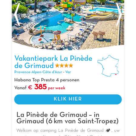
Vakantiepark La Pinède de Grimaud, Vakantiepark Provence-
Vakantiepark La Pinède
Alpen-Côte d'Azur
de Grimaud
Provence-Alpen-Côte d'Azur
-
Var
Habana Top Presta 4 personen
385
Vanaf
per week
KLIK HIER
La Pinède de Grimaud – in
Grimaud (6 km van Saint-Tropez)
Welkom op camping La Pinède de Grimaud 🏕️, uw