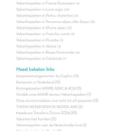
Vakantieparken in Franse Pyreneeën
(4)
Vakantieparken in Loire regio
(24)
Vakantieparken in Poitou charentes
(14)
Vakantieparken in Provence-alpes-côte d'azur
(25)
Vakantieparken in Rhone alpes
(22)
Vakantieparken in Franche comté
(5)
Vakantieparken in Picardie
(3)
Vakantieparken in Alsace
(4)
Vakantieparken in Basse-Normandie
(16)
Vakantieparken in Catalonië
(7)
Meest bekeken links
kampeerarrangementen bij Capfun (13)
Kamperen in Nederland (15)
Kortingskaarten ANWB, ADAC & ACSI (15)
Ontdek onze ANWB sterren Vakantieparken (7)
Onze accommodaties voor acht tot elf personen (13)
THEMA WEEKENDEN IN NEDERLAND (2)
tripadvisor Traveler’s Choice 2026 (43)
Vakantie met honden (21)
Vakantieparken aan de Nederlandse kust (2)