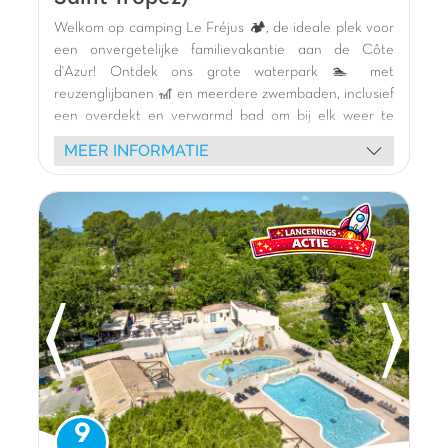
Welkom op camping Le Fréjus 🏕️, de ideale plek voor
een onvergetelijke familievakantie aan de Côte
d'Azur! Ontdek ons grote waterpark 🏊 met
reuzenglijbanen 🎢 en meerdere zwembaden, inclusief
een overdekt en verwarmd bad om bij elk weer te
zwemmen. Kinderen zullen dol zijn op de ongelooflijke
MEER INFORMATIE
themaspeeltuin en de pumptrack 🚲, terwijl oudere
kinderen genieten van het multisportterrein. Verblijf in
onze comfortabele stacaravans met schaduwrijk
terras. Geniet van vrolijke animatie 🎉, schuimparty's
en ontmoetingen met onze mascottes. Verken de
omgeving: de haven van Fréjus, Saint-Raphaël, de
stranden van Saint-Aygulf en het Massif de l'Estérel
🌿. Een dynamische en ontspannende vakantie wacht
op u in Fréjus (83)!
De mening van Jasmijn
Ik was dol op deze
camping
! Ideaal om te
genieten van de
zon van de Var
en de
regio
te
9
ontdekken. Slechts
7 km van de stranden van