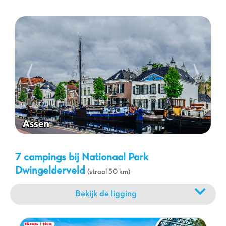
talloze wandel- en fietspaden in het park, kunt u charmante
typische dorpjes bezoeken, traditionele boerderijen ontdekken
of watersporten beoefenen op de omliggende meren en
rivieren. Mis niet de kans om lokale specialiteiten te proeven en
u onder te dompelen in de Drentse cultuur. Een Capfun
camping is het ideale startpunt voor al deze ontdekkingen en
biedt u een warme en veilige omgeving voor een
onvergetelijke
familievakantie
, midden in een genereuze en rustgevende
natuur.
7 campings bij Nationaal Park
Dwingelderveld
(straal 50 km)
Bekijk de ligging