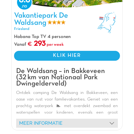
8.6
De mening van Jasmijn
Vakantiepark De Waldsang, Vakantiepark Friesland
De Sprookjescamping is een prachtig
Vakantiepark De
vakantiepark dichtbij Hardenberg. Alles is gericht
Waldsang
op het plezier van de kleintjes. Er is zelfs een
Friesland
theater waar iedere dag voorstellingen worden
Habana Top TV 4 personen
gespeeld. Het vakantiepark beschikt over super
293
Vanaf
per week
mooie, recente accommodaties.
KLIK HIER
Pluspunten
Indoor speeltuin en Waterpark inbegrepen
De Waldsang – in Bakkeveen
Theatershows met sprookjesfiguren
(32 km van Nationaal Park
Dwingelderveld)
Ontdek camping De Waldsang in Bakkeveen, een
oase van rust voor familievakanties. Geniet van een
prachtig waterpark 🏊 met overdekt zwembad en
waterspellen voor kinderen, evenals een groot
buitenzwembad. Jonge vakantiegangers zullen dol
MEER INFORMATIE
zijn op de vele binnen- en buitenspeeltuinen 🎢, het
multisportterrein en de activiteiten van de Kids Klup