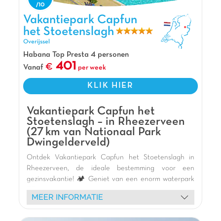
terugkomen op zowel het park als de omgeving.
Stil zitten is hier niet nodig, klimmen in het
Vakantiepark Capfun het Stoetenslagh, Vakantiepark Overijssel
Vakantiepark Capfun
Klimbos, vissen of prachtige wandelroutes zijn
het Stoetenslagh
slechts een paar van de activiteiten die je hier of
Overijssel
in de nabijgelegen omgeving kunt doen!
Habana Top Presta 4 personen
Pluspunten
401
Vanaf
per week
15 min van Giethoorn
KLIK HIER
Bij Nationaal Park de Weerribben
Carabouillespeeltuin
Vakantiepark Capfun het
Stoetenslagh – in Rheezerveen
(27 km van Nationaal Park
Dwingelderveld)
Ontdek Vakantiepark Capfun het Stoetenslagh in
Rheezerveen, de ideale bestemming voor een
gezinsvakantie! 🏕️ Geniet van een enorm waterpark
🏊‍♀️ met zwembaden, spannende glijbanen 🎢 en een
MEER INFORMATIE
groot meer met zandstrand 🏖️ voor diverse
wateractiviteiten (waterfietsen, kajakken, suppen).