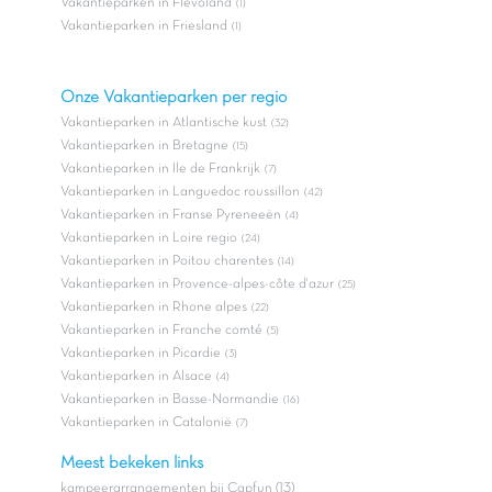
Vakantieparken in Flevoland
(1)
Vakantieparken in Friesland
(1)
Onze Vakantieparken per regio
Vakantieparken in Atlantische kust
(32)
Vakantieparken in Bretagne
(15)
Vakantieparken in Ile de Frankrijk
(7)
Vakantieparken in Languedoc roussillon
(42)
Vakantieparken in Franse Pyreneeën
(4)
Vakantieparken in Loire regio
(24)
Vakantieparken in Poitou charentes
(14)
Vakantieparken in Provence-alpes-côte d'azur
(25)
Vakantieparken in Rhone alpes
(22)
Vakantieparken in Franche comté
(5)
Vakantieparken in Picardie
(3)
Vakantieparken in Alsace
(4)
Vakantieparken in Basse-Normandie
(16)
Vakantieparken in Catalonië
(7)
Meest bekeken links
kampeerarrangementen bij Capfun (13)