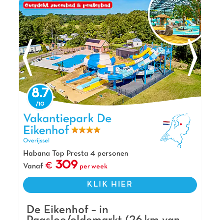
8.7
Vakantiepark De Eikenhof, Vakantiepark Overijssel
Vakantiepark De
Eikenhof
Overijssel
Habana Top Presta 4 personen
309
Vanaf
per week
KLIK HIER
De Eikenhof – in