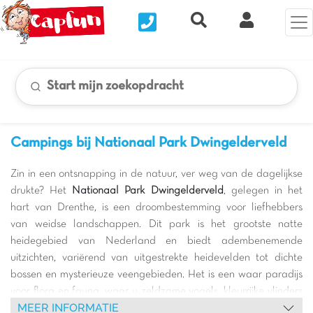
Nous contacter
Recherche rapide
Mijn Clix 
Start mijn zoekopdracht
Campings bij Nationaal Park Dwingelderveld
Zin in een ontsnapping in de natuur, ver weg van de dagelijkse
drukte? Het
Nationaal Park Dwingelderveld
, gelegen in het
hart van Drenthe, is een droombestemming voor liefhebbers
van weidse landschappen. Dit park is het grootste natte
heidegebied van Nederland en biedt adembenemende
uitzichten, variërend van uitgestrekte heidevelden tot dichte
bossen en mysterieuze veengebieden. Het is een waar paradijs
voor flora en fauna, waar u zeldzame vogels, kleurrijke vlinders
MEER INFORMATIE
en zelfs heideschapen kunt spotten die het landschap