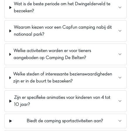
Wat is de beste periode om het Dwingelderveld te
Bij Capfun Heino kun je je uren vermaken bij
bezoeken?
de recreatieplas met zandstrand of op het
springkussen! Is het weer wat minder? Dan zijn
Waarom kiezen voor een Capfun camping nabij dit
de overdekte speeltuin en het binnenzwembad
met peuterbad ideaal! In de omgeving vind je het
nationaal park?
prachtige natuurgebied de Sallandse Heuvelrug
én binnen 20 minuten ben je in het historisch
Welke activiteiten worden er voor tieners
centrum van Zwolle
aangeboden op Camping De Belten?
Pluspunten
Overkapte speeltuin
Welke steden of interessante bezienswaardigheden
Recreatieplas met zandstrand
zijn er in de buurt te bezoeken?
Overdekt zwem- en peuterbad inbegrepen
Zijn er specifieke animaties voor kinderen van 4 tot
10 jaar?
Biedt de camping sportactiviteiten aan?