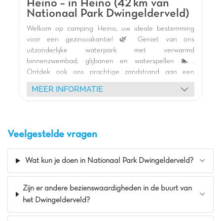
Heino – in Heino (42 km van
dit vakantiepark!
Nationaal Park Dwingelderveld)
Pluspunten
Welkom op camping Heino, uw ideale bestemming
In de Friese Wouden
voor een gezinsvakantie! 🌿 Geniet van ons
Indoor speeltuin inbegrepen
uitzonderlijke waterpark met verwarmd
binnenzwembad, glijbanen en waterspellen 🏊.
Multisportterrein
Ontdek ook ons prachtige zandstrand aan een
natuurlijke zwemvijver, perfect om af te koelen en
MEER INFORMATIE
plezier te hebben 🏖️. Kinderen zullen dol zijn op onze
vele thematische speeltuinen, waaronder een
piratenschip, gigantische springkussens en
trampolines 🎢. Onze comfortabele stacaravans en
Veelgestelde vragen
lodgetenten met terras wachten op u voor een
ontspannen nachtrust 🏡. Het animatieteam biedt
diverse activiteiten: mascotte shows, creatieve
Wat kun je doen in Nationaal Park Dwingelderveld?
workshops, color runs en schuimparty's 🥳. Huur een
fiets om de omgeving van Heino te verkennen 🚲 of
Zijn er andere bezienswaardigheden in de buurt van
geniet van de jeu-de-boulesbaan en het volleybalveld.
het Dwingelderveld?
Een onvergetelijke vakantie wacht op u in Heino!
De mening van Jasmijn