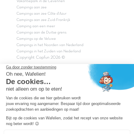
Vakantiepark in de Cevennen
Campings aan zee
Campings aan zee Côte d'Azur
Campings aan zee Zuid-Frankrijk
Camping aan een meer
Campings aan de Duitse grens
Campings op de Veluwe
Campings in het Noorden van Nederland
Campings in het Zuiden van Nederland
Copyright Capfun 2026 ©
Bij Capfun solliciteren
Veelgestelde vragen
Dutchbox Vakantiepark
Superdeals
Capfun in de media
Carabouille.nl
Wettelijke bepalingen
Algemene reisvoorwaarden
Sitemap
Persvragen? mail
persvragen@capfun.com
Powered by ICS