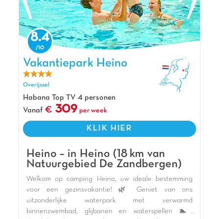
Zwolle en Emmen (WILDLANDS Adventure Zoo 🦒) in
de buurt.
De mening van Jasmijn
8.4
Stoetenslagh is een mooi opgezet park dat
heel veel waterpret biedt. Het thema
Vakantiepark Heino, Vakantiepark Overijssel
Vakantiepark Heino
strandvakantie zie je overal op het park
terugkomen. Bij het indoor strand Happy Fun
Overijssel
Beach vind je gezellige horeca,
Habana Top TV 4 personen
beachvolleybalvelden, een luchtkussen en een
309
Vanaf
per week
groot podium voor diverse animatie!
Pluspunten
KLIK HIER
10 min van Hardenberg
Heino – in Heino (18 km van
15 min van Ommen
Natuurgebied De Zandbergen)
Overdekt strand
Welkom op camping Heino, uw ideale bestemming
voor een gezinsvakantie! 🌿 Geniet van ons
uitzonderlijke waterpark met verwarmd
binnenzwembad, glijbanen en waterspellen 🏊.