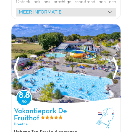
Ontdek ook ons prachtige zandstrand aan een
natuurlijke zwemvijver, perfect om af te koelen en
MEER INFORMATIE
plezier te hebben 🏖️. Kinderen zullen dol zijn op onze
vele thematische speeltuinen, waaronder een
piratenschip, gigantische springkussens en
trampolines 🎢. Onze comfortabele stacaravans en
lodgetenten met terras wachten op u voor een
ontspannen nachtrust 🏡. Het animatieteam biedt
diverse activiteiten: mascotte shows, creatieve
workshops, color runs en schuimparty's 🥳. Huur een
fiets om de omgeving van Heino te verkennen 🚲 of
geniet van de jeu-de-boulesbaan en het volleybalveld.
Een onvergetelijke vakantie wacht op u in Heino!
De mening van Jasmijn
8.8
Bij Capfun Heino kun je je uren vermaken bij
de recreatieplas met zandstrand of op het
Vakantiepark De Fruithof, Vakantiepark Drenthe
Vakantiepark De
springkussen! Is het weer wat minder? Dan zijn
Fruithof
de overdekte speeltuin en het binnenzwembad
Drenthe
met peuterbad ideaal! In de omgeving vind je het
prachtige natuurgebied de Sallandse Heuvelrug
Habana Top Presta 4 personen