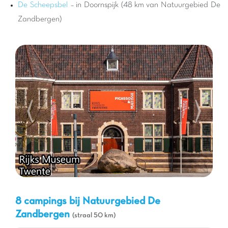
Capfun diensten en animaties.
De Scheepsbel
– in Doornspijk (48 km van Natuurgebied De
De regio rond Rheeze en Natuurgebied De Zandbergen barst
Zandbergen)
van de activiteiten en bezienswaardigheden. Naast wandelen
en fietsen in het natuurpark, kunt u de charmante omliggende
dorpen verkennen, lokale boerderijen bezoeken of genieten van
de vele fietspaden die door het platteland slingeren.
Watersportliefhebbers vinden ook hun geluk in de buurt, met
meren en rivieren die geschikt zijn om te zwemmen of te kanoën.
Mis niet de kans om de lokale flora en fauna te ontdekken, die
bijzonder rijk is in deze regio. Onze Capfun teams adviseren u
graag over de beste excursies en onmisbare activiteiten om van
uw vakantie een onvergetelijke ervaring te maken. Bereid u
voor op magische momenten in het hart van Nederland, tussen
natuur en familieplezier.
8 campings bij Natuurgebied De
Zandbergen
(straal 50 km)