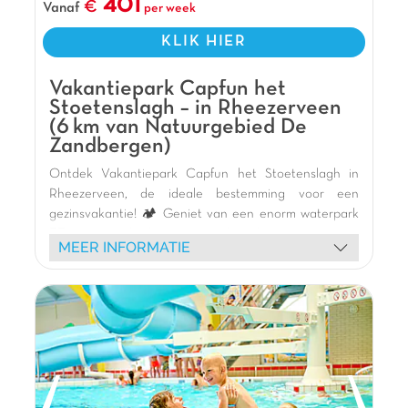
401
Vanaf
per week
Pluspunten
KLIK HIER
Indoor speeltuin en Waterpark inbegrepen
Theatershows met sprookjesfiguren
Vakantiepark Capfun het
Stoetenslagh – in Rheezerveen
(6 km van Natuurgebied De
Zandbergen)
Ontdek Vakantiepark Capfun het Stoetenslagh in
Rheezerveen, de ideale bestemming voor een
gezinsvakantie! 🏕️ Geniet van een enorm waterpark
🏊‍♀️ met zwembaden, spannende glijbanen 🎢 en een
MEER INFORMATIE
groot meer met zandstrand 🏖️ voor diverse
wateractiviteiten (waterfietsen, kajakken, suppen).
Kinderen zullen dol zijn op de vele binnen- en
buitenspeeltuinen, de pumptrack 🚲, de aquatische
tokkelbaan en de bowlingbaan. Verblijf in onze
moderne stacaravans aan het meer 🏡. Boeiende
animatie 🎭 en een gezellig restaurant 🍽️ maken het
aanbod compleet. Verken de charmante steden