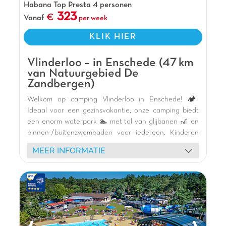
Habana Top Presta 4 personen
Pluspunten
323
Vanaf
per week
15 min van Giethoorn
KLIK HIER
Bij Nationaal Park de Weerribben
Carabouillespeeltuin
Vlinderloo – in Enschede (47 km
van Natuurgebied De
Zandbergen)
Welkom op camping Vlinderloo in Enschede! 🏕️
Ideaal voor een gezinsvakantie, onze camping biedt
een enorm waterpark 🏊 met tal van glijbanen 🎢 en
binnen-/buitenzwembaden voor iedereen. Kinderen
zullen dol zijn op onze thema-speeltuinen (kasteel,
MEER INFORMATIE
boot, pumptrack) en de binnenspeeltuin met
ballenbak. Verblijf in onze comfortabele stacaravans,
sommige aan een rustig meer 🌿, perfect om te
ontspannen of te vissen. Geniet van ons restaurant
met terras, de multisportterreinen en diverse animatie
(shows, schuimparty's, creatieve workshops) voor
onvergetelijke momenten. Ontdek ook het Rijks