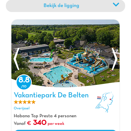
Bekijk de ligging
8.8
Vakantiepark De Belten, Vakantiepark Overijssel
Vakantiepark De Belten
Overijssel
Habana Top Presta 4 personen
340
Vanaf
per week