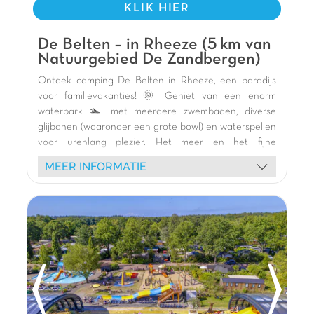
KLIK HIER
De Belten – in Rheeze (5 km van
Natuurgebied De Zandbergen)
Ontdek camping De Belten in Rheeze, een paradijs
voor familievakanties! 🌞 Geniet van een enorm
waterpark 🏊 met meerdere zwembaden, diverse
glijbanen (waaronder een grote bowl) en waterspellen
voor urenlang plezier. Het meer en het fijne
zandstrand 🌿 nodigen uit tot zwemmen en
MEER INFORMATIE
watersportactiviteiten. Verblijf in onze moderne
stacaravans 🏕️ met terras of op groene
staanplaatsen. Kinderen zullen dol zijn op de vele
binnen- en buitenspeeltuinen 🎢, skelters en de
tokkelbaan. Geniet van feestelijke animatie 🥳, shows
en thema-avonden. Ter plaatse restaurant (pizzeria,
brasserie) 🍕 en fietsverhuur 🚲 om de omgeving te
verkennen. Een klantbeoordeling van 9.3/10
garandeert een onvergetelijk verblijf!