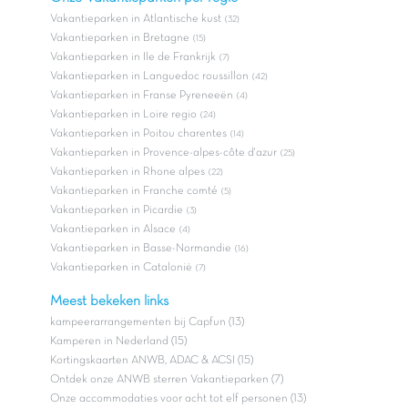
Vakantieparken in Atlantische kust
(32)
Vakantieparken in Bretagne
(15)
Vakantieparken in Ile de Frankrijk
(7)
Vakantieparken in Languedoc roussillon
(42)
Vakantieparken in Franse Pyreneeën
(4)
Vakantieparken in Loire regio
(24)
Vakantieparken in Poitou charentes
(14)
Vakantieparken in Provence-alpes-côte d'azur
(25)
Vakantieparken in Rhone alpes
(22)
Vakantieparken in Franche comté
(5)
Vakantieparken in Picardie
(3)
Vakantieparken in Alsace
(4)
Vakantieparken in Basse-Normandie
(16)
Vakantieparken in Catalonië
(7)
Meest bekeken links
kampeerarrangementen bij Capfun (13)
Kamperen in Nederland (15)
Kortingskaarten ANWB, ADAC & ACSI (15)
Ontdek onze ANWB sterren Vakantieparken (7)
Onze accommodaties voor acht tot elf personen (13)