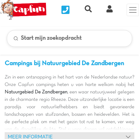
Nous contacter
Recherche rapide
Mijn Clix 
Start mijn zoekopdracht
Campings bij Natuurgebied De Zandbergen
Zin in een ontsnapping in het hart van de Nederlandse natuur?
Onze Capfun campings heten u van harte welkom nabij het
Natuurgebied De Zandbergen
, een waar natuurjuweel gelegen
in de charmante regio Rheeze. Deze uitzonderlijke locatie is een
paradijs voor natuurliefhebbers en biedt gevarieerde
landschappen van stuifzanden, bossen en heidevelden. Het is
de perfecte plek om met het gezin tot rust te komen, ver weg
van de dagelijkse drukte. Stel u voor: dagen vol ontdekkingen,
MEER INFORMATIE
waarbij elk pad een nieuw wonder onthult. Of u nu van lange