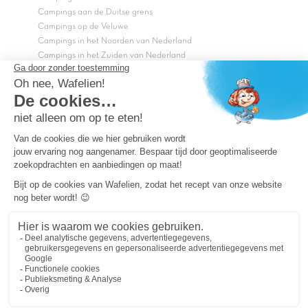
Campings aan de Duitse grens
Campings op de Veluwe
Campings in het Noorden van Nederland
Campings in het Zuiden van Nederland
Copyright Capfun 2026 ©
Bij Capfun solliciteren
Veelgestelde vragen
Dutchbox Vakantiepark
Superdeals
Capfun in de media
Carabouille.nl
Wettelijke bepalingen
Algemene reisvoorwaarden
Sitemap
Persvragen? mail
persvragen@capfun.com
Powered by ICS
OK