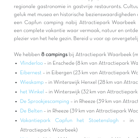
regionale gastronomie in gastvrije restaurants. Cultu
geluk met musea en historische bezienswaardigheden o
een Capfun camping nabij Attractiepark Waarbeek b
een complete vakantie waar vermaak, natuur en ontd
plezier van het hele gezin. Bereid u voor op onvergete
We hebben
8 campings
bij Attractiepark Waarbeek (m
Vlinderloo
– in Enschede (8 km van Attractiepark W
Eibernest
– in Eibergen (23 km van Attractiepark W
Wieskamp
– in Winterswijk Henxel (28 km van Attr
het Winkel
– in Winterswijk (32 km van Attractiepa
De Sprookjescamping
– in Rheeze (39 km van Attra
De Belten
– in Rheeze (39 km van Attractiepark Wa
Vakantiepark Capfun het Stoetenslagh
– in 
Attractiepark Waarbeek)