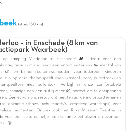
k)
rbeek
(straal 50 km)
derloo – in Enschede (8 km van
actiepark Waarbeek)
 op camping Vlinderloo in Enschede! 🏕️ Ideaal voor een
akantie, onze camping biedt een enorm waterpark 🏊 met tal van
nen 🎢 en binnen-/buitenzwembaden voor iedereen. Kinderen
dol zijn op onze thema-speeltuinen (kasteel, boot, pumptrack) en
nenspeeltuin met ballenbak. Verblijf in onze comfortabele
vans, sommige aan een rustig meer 🌿, perfect om te ontspannen
ssen. Geniet van ons restaurant met terras, de multisportterreinen
rse animatie (shows, schuimparty's, creatieve workshops) voor
etelijke momenten. Ontdek ook het Rijks Museum Twenthe in
e voor een cultureel uitje. Een vakantie vol plezier en avontuur
p u! 🌞