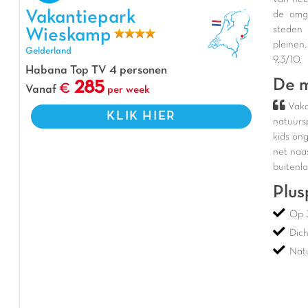
Vakantiepark Wieskamp, Vakantiepark Gelderland
Vakantiepark
de omge
steden 
Wieskamp
pleinen
Gelderland
9,3/10.
Habana Top TV 4 personen
De m
285
Vanaf
per week
Vaka
KLIK HIER
natuurs
kids on
net naas
buitenl
Plus
Op 
Dich
Nat