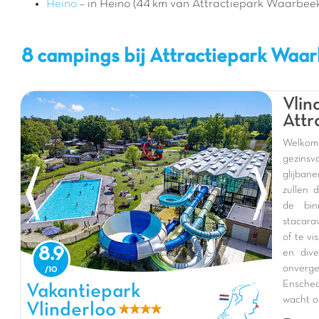
Heino
– in Heino (44 km van Attractiepark Waarbee
8 campings bij Attractiepark Waa
Vlin
Attr
Welkom
gezinsv
glijba
zullen 
de bin
stacara
of te vi
8.9
en dive
onverg
Ensched
Vakantiepark Vlinderloo, Vakantiepark Overijssel
Vakantiepark
wacht o
Vlinderloo