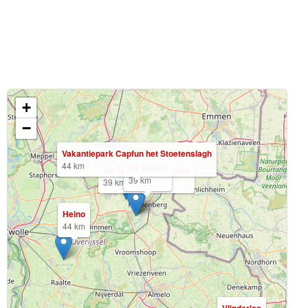
+
−
Vakantiepark Capfun het Stoetenslagh
44 km
De Belten
De Sprookjescamping
39 km
39 km
Heino
44 km