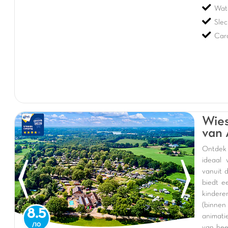
Wat
Slec
Cara
Wies
van 
Ontdek 
ideaal 
vanuit 
biedt e
kindere
(binnen
8.5
animati
van hee