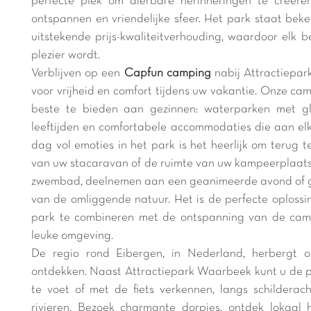
perfecte plek om dierbare herinneringen te creëre
ontspannen en vriendelijke sfeer. Het park staat beke
uitstekende prijs-kwaliteitverhouding, waardoor elk
plezier wordt.
Verblijven op een
Capfun camping
nabij Attractiepa
voor vrijheid en comfort tijdens uw vakantie. Onze ca
beste te bieden aan gezinnen: waterparken met gli
leeftijden en comfortabele accommodaties die aan el
dag vol emoties in het park is het heerlijk om terug 
van uw stacaravan of de ruimte van uw kampeerplaats
zwembad, deelnemen aan een geanimeerde avond of g
van de omliggende natuur. Het is de perfecte oploss
park te combineren met de ontspanning van de campi
leuke omgeving.
De regio rond Eibergen, in Nederland, herbergt 
ontdekken. Naast Attractiepark Waarbeek kunt u de 
te voet of met de fiets verkennen, langs schildera
rivieren. Bezoek charmante dorpjes, ontdek lokaal