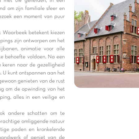
n met uw geliefden, in een
nd om zijn familiale sfeer en
 bezoek een moment van puur
rk Waarbeek betekent kiezen
mpings zijn ontworpen om het
jbanen, animatie voor alle
ke behoefte voldoen. Na een
te keren naar de gezelligheid
. U kunt ontspannen aan het
ewoon genieten van de rust
ing om de opwinding van het
ng, alles in een veilige en
ook andere schatten om te
prachtige omliggende natuur
chtige paden en kronkelende
 handwerk of geniet van de