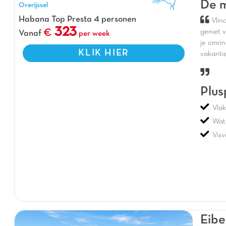
De m
Overijssel
Habana Top Presta 4 personen
Vlin
323
geniet 
Vanaf
per week
je omrin
KLIK HIER
vakanti
Plus
Vla
Wat
Visv
Eibe