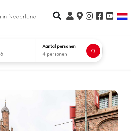
Recherche rapide
T
 in Nederland
Aantal personen
26
4 personen