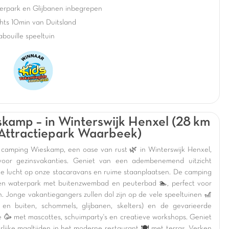
erpark en Glijbanen inbegrepen
hts 10min van Duitsland
bouille speeltuin
kamp – in Winterswijk Henxel (28 km
Attractiepark Waarbeek)
camping Wieskamp, een oase van rust 🌿 in Winterswijk Henxel,
voor gezinsvakanties. Geniet van een adembenemend uitzicht
de lucht op onze stacaravans en ruime staanplaatsen. De camping
en waterpark met buitenzwembad en peuterbad 🏊, perfect voor
n. Jonge vakantiegangers zullen dol zijn op de vele speeltuinen 🎢
 en buiten, schommels, glijbanen, skelters) en de gevarieerde
e 🥳 met mascottes, schuimparty's en creatieve workshops. Geniet
rlijke maaltijden in het moderne restaurant 🍽️ met terras. Verken