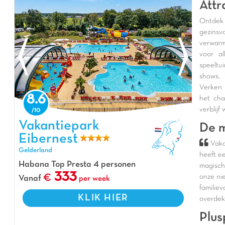
Attr
Ontde
gezins
verwarm
voor al
speeltu
shows. 
Verken 
8.6
het cha
verblijf
Vakantiepark Eibernest, Vakantiepark Gelderland
Vakantiepark
De m
Eibernest
Vaka
Gelderland
heeft ee
Habana Top Presta 4 personen
magisch
333
onze ni
Vanaf
per week
familie
KLIK HIER
overdek
Plus