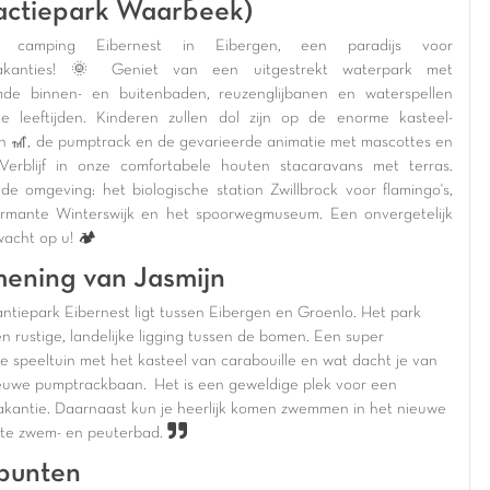
actiepark Waarbeek)
k camping Eibernest in Eibergen, een paradijs voor
vakanties! 🌞 Geniet van een uitgestrekt waterpark met
de binnen- en buitenbaden, reuzenglijbanen en waterspellen
le leeftijden. Kinderen zullen dol zijn op de enorme kasteel-
in 🎢, de pumptrack en de gevarieerde animatie met mascottes en
Verblijf in onze comfortabele houten stacaravans met terras.
de omgeving: het biologische station Zwillbrock voor flamingo's,
rmante Winterswijk en het spoorwegmuseum. Een onvergetelijk
 wacht op u! 🏕️
ening van Jasmijn
ntiepark Eibernest ligt tussen Eibergen en Groenlo. Het park
n rustige, landelijke ligging tussen de bomen. Een super
e speeltuin met het kasteel van carabouille en wat dacht je van
euwe pumptrackbaan. Het is een geweldige plek voor een
vakantie. Daarnaast kun je heerlijk komen zwemmen in het nieuwe
te zwem- en peuterbad.
punten