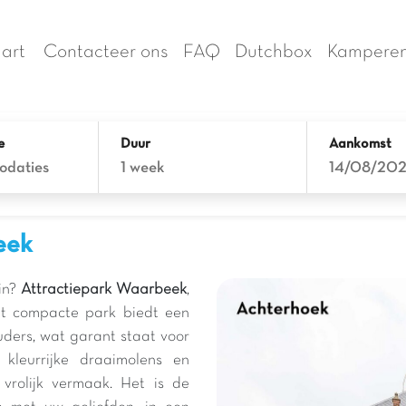
art
Contacteer ons
FAQ
Dutchbox
Kamperen
e
Duur
Aankomst
odaties
1 week
14/08/20
eek
zin?
Attractiepark Waarbeek
,
it compacte park biedt een
uders, wat garant staat voor
leurrijke draaimolens en
vrolijk vermaak. Het is de