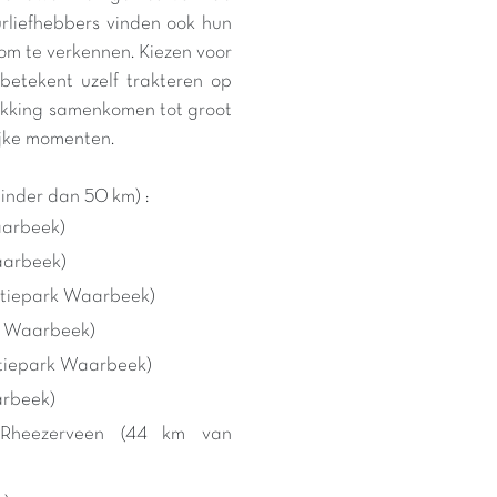
urliefhebbers vinden ook hun
m te verkennen. Kiezen voor
etekent uzelf trakteren op
ekking samenkomen tot groot
lijke momenten.
inder dan 50 km) :
aarbeek)
aarbeek)
actiepark Waarbeek)
rk Waarbeek)
ctiepark Waarbeek)
arbeek)
Rheezerveen (44 km van