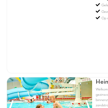
Gel
Geze
Op 
Hein
Welko
gezinsv
binnenz
zandstr