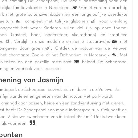
 op camping De Scheepsbel, uw ideale bestemming voor een
telijke familievakantie in Nederland! 🏕️ Geniet van een prachtig
rk met grote buitenzwembaden en een ongelooflijke overdekte
eeltuin 🏊, compleet met talrijke glijbanen 🎢 voor urenlang
, ongeacht het weer. Kinderen zullen dol zijn op onze thema-
inen (kasteel, boot, onderzeeër, skelterbaan) en creatieve
es 🎨. Verblijf in onze moderne en ruime stacaravans 🏡 met
, omgeven door groen 🌿. Ontdek de natuur van de Veluwe,
het charmante Zwolle of het Dolfinarium in Harderwijk 🐬. Met
tiviteiten en een gezellig restaurant 🍽️ belooft De Scheepsbel
ning en vermaak voor iedereen.
ening van Jasmijn
ntiepark de Scheepsbel bevindt zich midden in de Veluwe. Je
er fijn wandelen en genieten van de natuur. Het park wordt
k omringd door bossen, heide en een zandverstuiving met dieren.
st heeft De Scheepsbel een mooie indoorspeeltuin. Ook heeft de
bel 2 nieuwe zwembaden van in totaal 490 m2. Dat is twee keer
t als voorheen!
punten