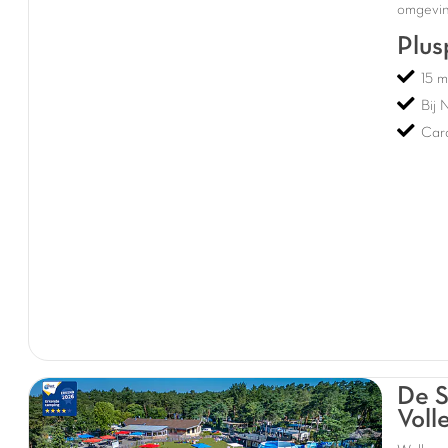
omgevin
Plus
15 m
Bij 
Cara
De S
Voll