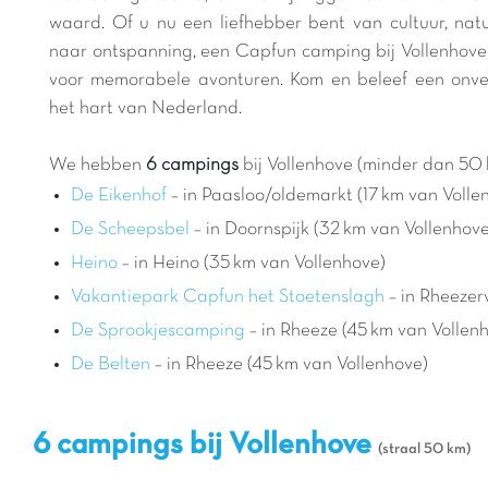
waard. Of u nu een liefhebber bent van cultuur, na
naar ontspanning, een Capfun camping bij Vollenhove 
voor memorabele avonturen. Kom en beleef een onverg
het hart van Nederland.
We hebben
6 campings
bij Vollenhove (minder dan 50 
De Eikenhof
– in Paasloo/oldemarkt (17 km van Volle
De Scheepsbel
– in Doornspijk (32 km van Vollenhove
Heino
– in Heino (35 km van Vollenhove)
Vakantiepark Capfun het Stoetenslagh
– in Rheezer
De Sprookjescamping
– in Rheeze (45 km van Vollen
De Belten
– in Rheeze (45 km van Vollenhove)
6 campings bij Vollenhove
(straal 50 km)