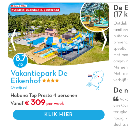
De E
(17 
Ontdek 
familie
buite
binnenc
speeltu
met mas
8.7
omgevin
Mis een
Vakantiepark De Eikenhof, Vakantiepark Overijssel
Vakantiepark De
Met een
Eikenhof
verblijf!
Overijssel
De m
Habana Top Presta 4 personen
Vaka
309
Vanaf
per week
van Over
terugkom
KLIK HIER
nodig, k
slechts 