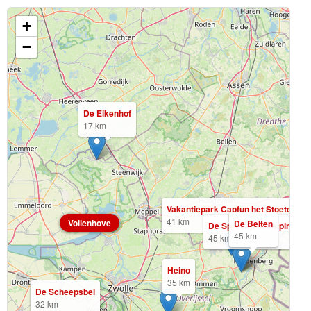
+
−
De Eikenhof
17 km
Vakantiepark Capfun het Stoetensla
41 km
Vollenhove
De Belten
De Sprookjescamping
45 km
45 km
Heino
35 km
De Scheepsbel
32 km