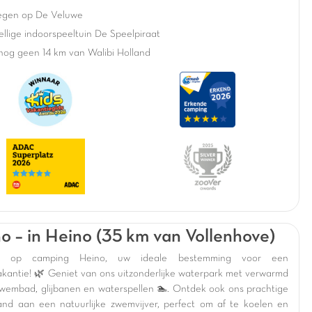
egen op De Veluwe
llige indoorspeeltuin De Speelpiraat
nog geen 14 km van Walibi Holland
o – in Heino (35 km van Vollenhove)
m op camping Heino, uw ideale bestemming voor een
akantie! 🌿 Geniet van ons uitzonderlijke waterpark met verwarmd
wembad, glijbanen en waterspellen 🏊. Ontdek ook ons prachtige
and aan een natuurlijke zwemvijver, perfect om af te koelen en