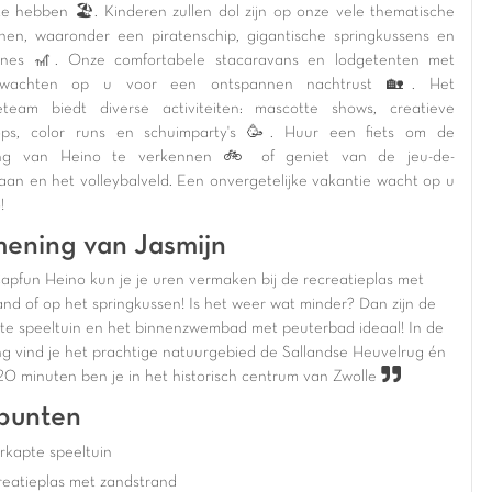
 te hebben 🏖️. Kinderen zullen dol zijn op onze vele thematische
inen, waaronder een piratenschip, gigantische springkussens en
lines 🎢. Onze comfortabele stacaravans en lodgetenten met
 wachten op u voor een ontspannen nachtrust 🏡. Het
eteam biedt diverse activiteiten: mascotte shows, creatieve
ops, color runs en schuimparty's 🥳. Huur een fiets om de
ng van Heino te verkennen 🚲 of geniet van de jeu-de-
aan en het volleybalveld. Een onvergetelijke vakantie wacht op u
!
ening van Jasmijn
Capfun Heino kun je je uren vermaken bij de recreatieplas met
and of op het springkussen! Is het weer wat minder? Dan zijn de
te speeltuin en het binnenzwembad met peuterbad ideaal! In de
g vind je het prachtige natuurgebied de Sallandse Heuvelrug én
20 minuten ben je in het historisch centrum van Zwolle
punten
rkapte speeltuin
reatieplas met zandstrand