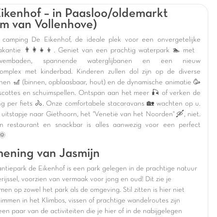
ikenhof – in Paasloo/oldemarkt
km van Vollenhove)
camping De Eikenhof, de ideale plek voor een onvergetelijke
vakantie 👨‍👩‍👧‍👦. Geniet van een prachtig waterpark 🏊 met
nzwembaden, spannende waterglijbanen en een nieuw
omplex met kinderbad. Kinderen zullen dol zijn op de diverse
inen 🎢 (binnen, opblaasbaar, hout) en de dynamische animatie 🥳
cottes en schuimspellen. Ontspan aan het meer 🎣 of verken de
g per fiets 🚴. Onze comfortabele stacaravans 🏡 wachten op u.
 uitstapje naar Giethoorn, het "Venetië van het Noorden" 🛶, niet.
 restaurant en snackbar is alles aanwezig voor een perfect
 🌞
ening van Jasmijn
ntiepark de Eikenhof is een park gelegen in de prachtige natuur
ijssel, voorzien van vermaak voor jong en oud! Dit zie je
en op zowel het park als de omgeving. Stil zitten is hier niet
limmen in het Klimbos, vissen of prachtige wandelroutes zijn
een paar van de activiteiten die je hier of in de nabijgelegen