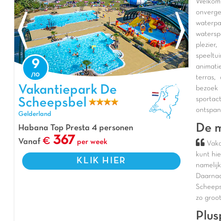
Welkom
onverge
waterpa
watersp
plezier
speeltu
9
animati
terras
Vakantiepark De Scheepsbel, Vakantiepark Gelderland
Vakantiepark De
bezoek 
sportac
Scheepsbel
ontspan
Gelderland
De m
Habana Top Presta 4 personen
367
Vanaf
per week
Vaka
kunt hi
KLIK HIER
namelij
Daarnaa
Scheeps
zo groo
Plus