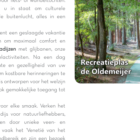
oor fiets- of wandeltochten.
t u in staat om culturele
 buitenlucht, alles in een
kent een geslaagde vakantie
en om maximaal comfort en
dijzen
met glijbanen, onze
lactiviteiten. Na een dag
te en gezelligheid van uw
m kostbare herinneringen te
is ontworpen voor het welzijn
ok gemakkelijke toegang tot
voor elke smaak. Verken het
ijs voor natuurliefhebbers,
en door unieke veen- en
 vaak het 'Venetië van het
ndbereik en zijn een bezoek