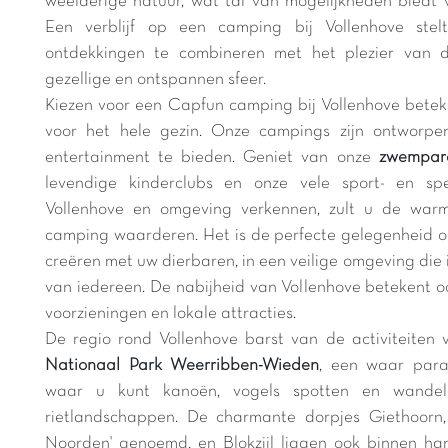
weelderige natuur, wat tal van mogelijkheden biedt v
Een verblijf op een camping bij Vollenhove stel
ontdekkingen te combineren met het plezier van de
gezellige en ontspannen sfeer.
Kiezen voor een Capfun camping bij Vollenhove bete
voor het hele gezin. Onze campings zijn ontworp
entertainment te bieden. Geniet van onze
zwempara
levendige kinderclubs en onze vele sport- en spe
Vollenhove en omgeving verkennen, zult u de warm
camping waarderen. Het is de perfecte gelegenheid o
creëren met uw dierbaren, in een veilige omgeving die 
van iedereen. De nabijheid van Vollenhove betekent o
voorzieningen en lokale attracties.
De regio rond Vollenhove barst van de activiteiten 
Nationaal Park Weerribben-Wieden
, een waar parad
waar u kunt kanoën, vogels spotten en wandel
rietlandschappen. De charmante dorpjes Giethoorn,
Noorden' genoemd, en Blokzijl liggen ook binnen ha