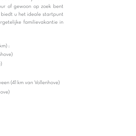
tuur of gewoon op zoek bent
biedt u het ideale startpunt
etelijke familievakantie in
km) :
nhove)
)
veen (41 km van Vollenhove)
hove)