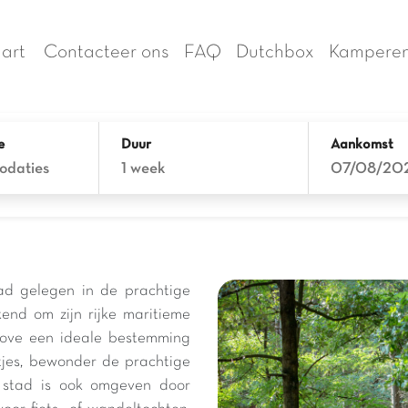
art
Contacteer ons
FAQ
Dutchbox
Kamperen
e
Duur
Aankomst
odaties
1 week
07/08/20
ad gelegen in de prachtige
end om zijn rijke maritieme
nhove een ideale bestemming
tjes, bewonder de prachtige
e stad is ook omgeven door