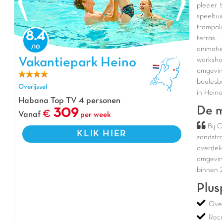
plezier
speeltu
trampo
8.4
terras
animati
Vakantiepark Heino, Vakantiepark Overijssel
Vakantiepark Heino
worksh
omgevi
boulesb
Overijssel
in Heino
Habana Top TV 4 personen
De m
309
Vanaf
per week
Bij 
KLIK HIER
zandstr
overdek
omgevin
binnen 
Plus
Ove
Rec