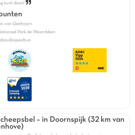
g kunt doen!
punten
in van Giethoorn
Nationaal Park de Weerribben
bouillespeeltuin
cheepsbel – in Doornspijk (32 km van
enhove)