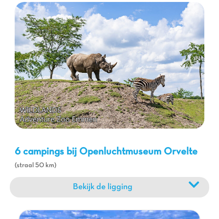
wandeltochten door bossen en heidevelden. Bezoek andere
pittoreske dorpjes, ontdek de prehistorische hunebedden, of
geniet van de vele gezinsattracties in de omgeving. Of u nu van
natuur, geschiedenis of spanning houdt, Drenthe biedt een
diversiteit aan ervaringen. Onze Capfun campings zijn perfect
gelegen om u optimaal van al deze mogelijkheden te laten
genieten, en garanderen een complete en vermakelijke
vakantie voor het hele gezin, met de nadruk op comfort en
gezelligheid.
6 campings bij Openluchtmuseum Orvelte
(straal 50 km)
Bekijk de ligging