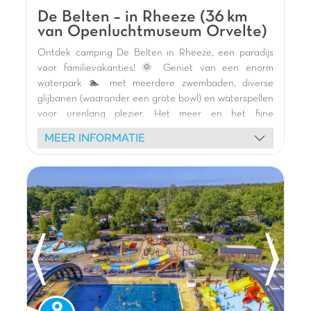
10 min van Hardenberg
De Belten – in Rheeze (36 km
15 min van Ommen
van Openluchtmuseum Orvelte)
Overdekt strand
Ontdek camping De Belten in Rheeze, een paradijs
voor familievakanties! 🌞 Geniet van een enorm
waterpark 🏊 met meerdere zwembaden, diverse
glijbanen (waaronder een grote bowl) en waterspellen
voor urenlang plezier. Het meer en het fijne
zandstrand 🌿 nodigen uit tot zwemmen en
MEER INFORMATIE
watersportactiviteiten. Verblijf in onze moderne
stacaravans 🏕️ met terras of op groene
staanplaatsen. Kinderen zullen dol zijn op de vele
binnen- en buitenspeeltuinen 🎢, skelters en de
tokkelbaan. Geniet van feestelijke animatie 🥳, shows
en thema-avonden. Ter plaatse restaurant (pizzeria,
brasserie) 🍕 en fietsverhuur 🚲 om de omgeving te
verkennen. Een klantbeoordeling van 9.3/10
garandeert een onvergetelijk verblijf!
De mening van Jasmijn
9