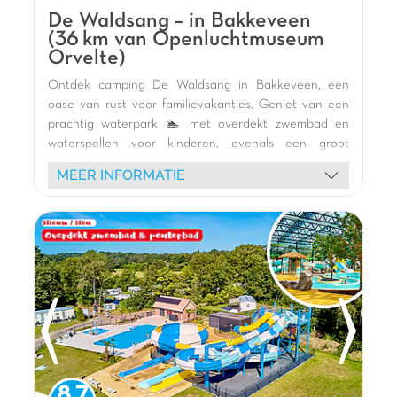
Indoor speeltuin en Waterpark inbegrepen
De Waldsang – in Bakkeveen
Theatershows met sprookjesfiguren
(36 km van Openluchtmuseum
Orvelte)
Ontdek camping De Waldsang in Bakkeveen, een
oase van rust voor familievakanties. Geniet van een
prachtig waterpark 🏊 met overdekt zwembad en
waterspellen voor kinderen, evenals een groot
buitenzwembad. Jonge vakantiegangers zullen dol
MEER INFORMATIE
zijn op de vele binnen- en buitenspeeltuinen 🎢, het
multisportterrein en de activiteiten van de Kids Klup
🥳.
Verblijf in onze moderne stacaravans 🏕️, sommige
ideaal gelegen aan het water met terras. Verken de
omringende natuur met watersportactiviteiten 🛶
(kanoën, kajakken, paddleboarden) op het boomrijke
kanaal. De camping biedt ook een kinderboerderij 🐐,
een hondenruimte 🐾, een bar-restaurant 🍽️ en een
bibliotheek 📚. De Waldsang is de perfecte plek voor
een actieve en ontspannende vakantie midden in de
8.7