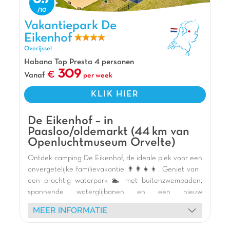
natuur 🌿.
De mening van Jasmijn
Vakantiepark De Eikenhof, Vakantiepark Overijssel
Vakantiepark De
Te midden van de Friese Wouden vind je
Eikenhof
vakantiepark De Waldsang. Hier kun je met het
Overijssel
hele gezin tot rust komen en superveel plezier
Habana Top Presta 4 personen
beleven. Huur een kano of een sup en ga varen
309
Vanaf
per week
door de prachtige natuur. En regent het? Dan is
er ook nog eens een binnenspeeltuin op het
KLIK HIER
park! Extra aandacht voor je trouwe viervoeter
met de speciaal ingerichte hondenspeeltuin van
De Eikenhof – in
dit vakantiepark!
Paasloo/oldemarkt (44 km van
Openluchtmuseum Orvelte)
Pluspunten
Ontdek camping De Eikenhof, de ideale plek voor een
In de Friese Wouden
onvergetelijke familievakantie 👨‍👩‍👧‍👦. Geniet van
Indoor speeltuin inbegrepen
een prachtig waterpark 🏊 met buitenzwembaden,
Multisportterrein
spannende waterglijbanen en een nieuw
binnencomplex met kinderbad. Kinderen zullen dol
MEER INFORMATIE
zijn op de diverse speeltuinen 🎢 (binnen,
opblaasbaar, hout) en de dynamische animatie 🥳 met