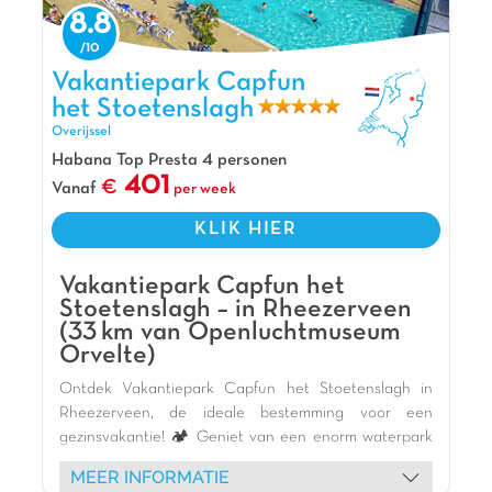
opgezet vakantiepark. Parkmanager Roeël doet
8.8
er samen met zijn team alles aan om gasten een
onvergetelijke familievakantie te laten beleven.
Vakantiepark Capfun het Stoetenslagh, Vakantiepark Overijssel
Vakantiepark Capfun
Het grote, overdekte zwembad en peuterbad
het Stoetenslagh
worden bij mooi weer omgetoverd tot een heus
Overijssel
openluchtwaterpark! Er zijn meerdere gave
glijbanen op dit vakantiepark, waaronder de
Habana Top Presta 4 personen
401
Spacebowl en double slides. Ook de
Vanaf
per week
recreatieplas en het heerlijke zandstrand zorgen
KLIK HIER
voor veel zwem- en speelplezier!
Pluspunten
Vakantiepark Capfun het
Recreatieplas met zandstrand en trekpont
Stoetenslagh – in Rheezerveen
(33 km van Openluchtmuseum
Waterpark en glijbanen inbegrepen
Orvelte)
Nabij Wildlands <10 km
Ontdek Vakantiepark Capfun het Stoetenslagh in
Rheezerveen, de ideale bestemming voor een
gezinsvakantie! 🏕️ Geniet van een enorm waterpark
🏊‍♀️ met zwembaden, spannende glijbanen 🎢 en een
MEER INFORMATIE
groot meer met zandstrand 🏖️ voor diverse