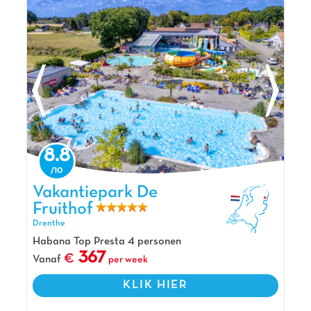
8.8
Vakantiepark De Fruithof, Vakantiepark Drenthe
Vakantiepark De
Fruithof
Drenthe
Habana Top Presta 4 personen
367
Vanaf
per week
KLIK HIER