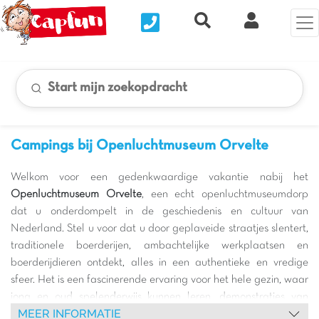
Nous contacter
Recherche rapide
Mijn Clix 
Start mijn zoekopdracht
Campings bij Openluchtmuseum Orvelte
Welkom voor een gedenkwaardige vakantie nabij het
Openluchtmuseum Orvelte
, een echt openluchtmuseumdorp
dat u onderdompelt in de geschiedenis en cultuur van
Nederland. Stel u voor dat u door geplaveide straatjes slentert,
traditionele boerderijen, ambachtelijke werkplaatsen en
boerderijdieren ontdekt, alles in een authentieke en vredige
sfeer. Het is een fascinerende ervaring voor het hele gezin, waar
jong en oud spelenderwijs kunnen leren, demonstraties van
MEER INFORMATIE
oude ambachten kunnen bijwonen en zelfs kunnen deelnemen