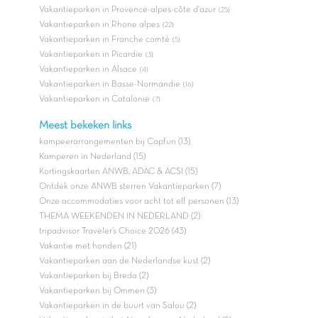
Vakantieparken in Provence-alpes-côte d'azur
(25)
Vakantieparken in Rhone alpes
(22)
Vakantieparken in Franche comté
(5)
Vakantieparken in Picardie
(3)
Vakantieparken in Alsace
(4)
Vakantieparken in Basse-Normandie
(16)
Vakantieparken in Catalonië
(7)
Meest bekeken links
kampeerarrangementen bij Capfun (13)
Kamperen in Nederland (15)
Kortingskaarten ANWB, ADAC & ACSI (15)
Ontdek onze ANWB sterren Vakantieparken (7)
Onze accommodaties voor acht tot elf personen (13)
THEMA WEEKENDEN IN NEDERLAND (2)
tripadvisor Traveler’s Choice 2026 (43)
Vakantie met honden (21)
Vakantieparken aan de Nederlandse kust (2)
Vakantieparken bij Breda (2)
Vakantieparken bij Ommen (3)
Vakantieparken in de buurt van Salou (2)