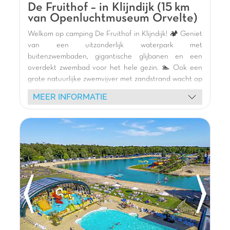
De Fruithof – in Klijndijk (15 km
van Openluchtmuseum Orvelte)
Welkom op camping De Fruithof in Klijndijk! 🏕️ Geniet
van een uitzonderlijk waterpark met
buitenzwembaden, gigantische glijbanen en een
overdekt zwembad voor het hele gezin. 🏊 Ook een
grote natuurlijke zwemvijver met zandstrand wacht op
u. Kinderen vermaken zich op de vele speeltuinen,
MEER INFORMATIE
zowel binnen als buiten (houten kasteel, pumptrack,
springkussen, tokkelbaan). 🎢 Leuke wateractiviteiten
en gevarieerde animatie (schuimparty, shows)
garanderen onvergetelijke momenten. Ontdek onze
moderne stacaravans 🏡 en groene staanplaatsen.
Verken de omgeving: de charmante stad Assen,
WILDLANDS Adventure Zoo Emmen en de
mysterieuze hunebedden in Drenthe. Een actieve en
ontspannende vakantie wacht op u! 🌿
De mening van Jasmijn
Vakantiepark De Fruithof is een mooie, ruim