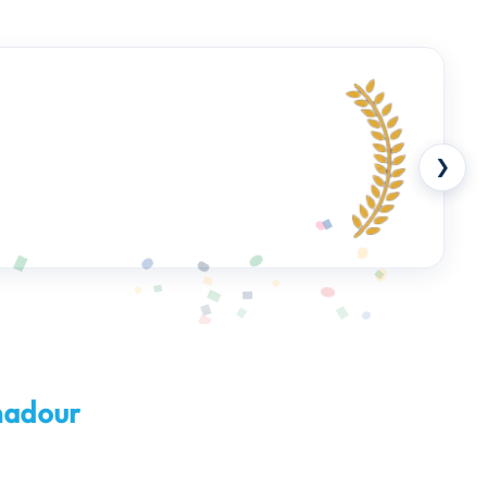
❯
madour