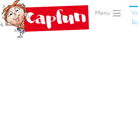
Va
Menu
Ro
Vorige foto