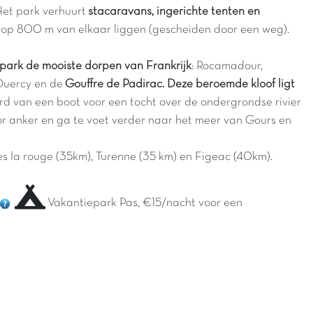
 Het park verhuurt
stacaravans, ingerichte tenten en
die op 800 m van elkaar liggen (gescheiden door een weg).
 park de mooiste dorpen van Frankrijk
: Rocamadour,
Quercy en de
Gouffre de Padirac. Deze beroemde kloof ligt
oord van een boot voor een tocht over de ondergrondse rivier
or anker en ga te voet verder naar het meer van Gours en
ges la rouge (35km), Turenne (35 km) en Figeac (40km).
Vakantiepark Pas, €15/nacht voor een