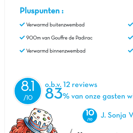
Pluspunten :
Verwarmd buitenzwembad
900m van Gouffre de Padirac
Verwarmd binnenzwembad
8.1
o.b.v. 12 reviews
83
% van onze gasten w
10
J. Sonja
V