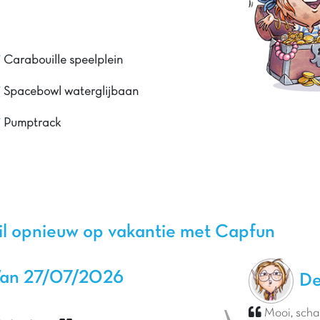
Carabouille speelplein
Spacebowl waterglijbaan
Pumptrack
il opnieuw op vakantie met Capfun
an 27/07/2026
De
Mooi, scha