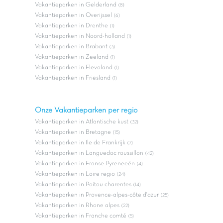
Vakantieparken in Gelderland
(8)
Vakantieparken in Overijssel
(6)
Vakantieparken in Drenthe
(1)
Vakantieparken in Noord-holland
(1)
Vakantieparken in Brabant
(3)
Vakantieparken in Zeeland
(1)
Vakantieparken in Flevoland
(1)
Vakantieparken in Friesland
(1)
Onze Vakantieparken per regio
Vakantieparken in Atlantische kust
(32)
Vakantieparken in Bretagne
(15)
Vakantieparken in Ile de Frankrijk
(7)
Vakantieparken in Languedoc roussillon
(42)
Vakantieparken in Franse Pyreneeën
(4)
Vakantieparken in Loire regio
(24)
Vakantieparken in Poitou charentes
(14)
Vakantieparken in Provence-alpes-côte d'azur
(25)
Vakantieparken in Rhone alpes
(22)
Vakantieparken in Franche comté
(5)