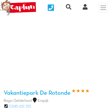
Nous contacter
Recherche rapide
Mijn Clix 
Vorige foto
Vol
Vakantiepark De Rotonde
Regio Gelderland
Enspijk
0345 651 315