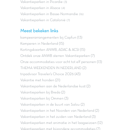
Vakantieparken in Picardie
(3)
Vakantieparken in Alsace
(4)
Vakantieparken in Basse-Normandie
(16)
Vakantieparken in Catalonië
(7)
Meest bekeken links
kampeerarrangementen bij Capfun (13)
Kamperen in Nederland (15)
Kortingskaarten ANWB, ADAC & ACSI (15)
Ontdek onze ANWB sterren Vakantieparken (7)
Onze accommodaties voor acht tot elf personen (13)
THEMA WEEKENDEN IN NEDERLAND (2)
tripadvisor Traveler’s Choice 2026 (43)
Vakantie met honden (21)
Vakantieparken aan de Nederlandse kust (2)
Vakantieparken bij Breda (2)
Vakantieparken bij Ommen (3)
Vakantieparken in de buurt van Salou (2)
Vakantieparken in het Noorden van Nederland (2)
Vakantieparken in het zuiden van Nederland (3)
Vakantieparken met animatie in het laagseizoen (12)
Vakantieparken met bijzondere accommodaties (7)