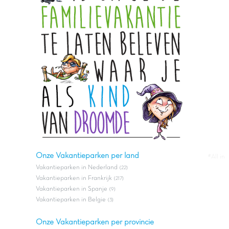
Onze Vakantieparken per land
#All in
Vakantieparken in Nederland
(22)
Vakantieparken in Frankrijk
(217)
Vakantieparken in Spanje
(9)
Vakantieparken in Belgie
(3)
Onze Vakantieparken per provincie